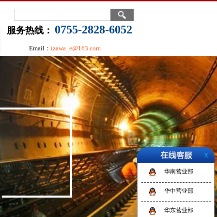
0755-2828-6052
服务热线：
Email：
izawa_e@163.com
X
华南营业部
华中营业部
华东营业部