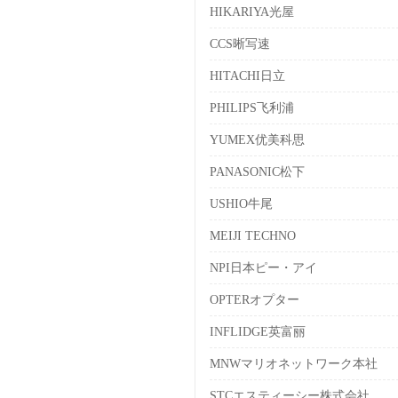
HIKARIYA光屋
CCS晰写速
HITACHI日立
PHILIPS飞利浦
YUMEX优美科思
PANASONIC松下
USHIO牛尾
MEIJI TECHNO
NPI日本ピー・アイ
OPTERオプター
INFLIDGE英富丽
MNWマリオネットワーク本社
STCエスティーシー株式会社