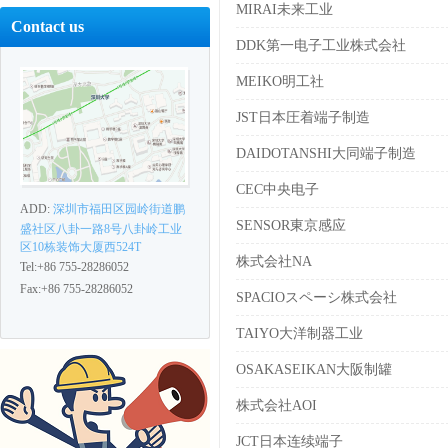
MIRAI未来工业
Contact us
DDK第一电子工业株式会社
MEIKO明工社
JST日本圧着端子制造
DAIDOTANSHI大同端子制造
CEC中央电子
ADD:
深圳市福田区园岭街道鹏
SENSOR東京感应
盛社区八卦一路8号八卦岭工业
区10栋装饰大厦西524T
株式会社NA
Tel:+86 755-28286052
Fax:+86 755-28286052
SPACIOスペーシ株式会社
TAIYO大洋制器工业
OSAKASEIKAN大阪制罐
株式会社AOI
JCT日本连续端子