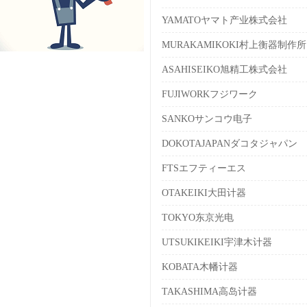
YAMATOヤマト产业株式会社
MURAKAMIKOKI村上衡器制作所
ASAHISEIKO旭精工株式会社
FUJIWORKフジワーク
SANKOサンコウ电子
DOKOTAJAPANダコタジャパン
FTSエフティーエス
OTAKEIKI大田计器
TOKYO东京光电
UTSUKIKEIKI宇津木计器
KOBATA木幡计器
TAKASHIMA高岛计器