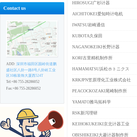
HIROSUGI广杉计器
Contact us
AICHITOKEI爱知時计电机
IWATSU岩崎通信
KUBOTA久保田
NAGANOKEIKI长野计器
KORI古里精机制作所
ADD:
深圳市福田区园岭街道鹏
HAMAMATSU浜松ホトニクス
盛社区八卦一路8号八卦岭工业
区10栋装饰大厦西524T
KRKJPN笠原理化工业株式会社
Tel:+86 755-28286052
Fax:+86 755-28286052
PEACOCKOZAKI尾崎制作所
YAMATO雅马拓科学
RSK新泻理研
KEIHOKUKEIKI京北计器工业
OBISHIKEIKI大菱计器制作所