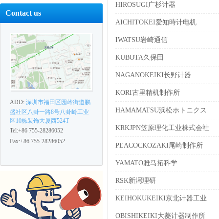
HIROSUGI广杉计器
Contact us
AICHITOKEI爱知時计电机
IWATSU岩崎通信
KUBOTA久保田
NAGANOKEIKI长野计器
KORI古里精机制作所
ADD:
深圳市福田区园岭街道鹏
HAMAMATSU浜松ホトニクス
盛社区八卦一路8号八卦岭工业
区10栋装饰大厦西524T
KRKJPN笠原理化工业株式会社
Tel:+86 755-28286052
Fax:+86 755-28286052
PEACOCKOZAKI尾崎制作所
YAMATO雅马拓科学
RSK新泻理研
KEIHOKUKEIKI京北计器工业
OBISHIKEIKI大菱计器制作所