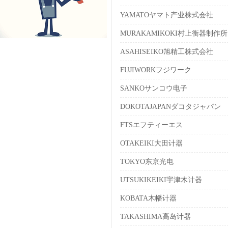
YAMATOヤマト产业株式会社
MURAKAMIKOKI村上衡器制作所
ASAHISEIKO旭精工株式会社
FUJIWORKフジワーク
SANKOサンコウ电子
DOKOTAJAPANダコタジャパン
FTSエフティーエス
OTAKEIKI大田计器
TOKYO东京光电
UTSUKIKEIKI宇津木计器
KOBATA木幡计器
TAKASHIMA高岛计器