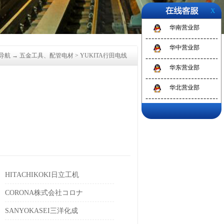
X
1
2
3
华南营业部
华中营业部
导航
→
五金工具、配管电材
>
YUKITA行田电线
华东营业部
华北营业部
HITACHIKOKI日立工机
CORONA株式会社コロナ
SANYOKASEI三洋化成