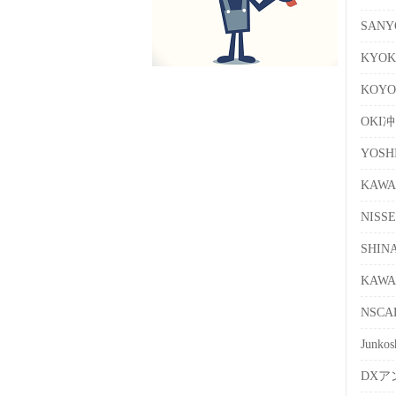
SAN
KYO
KOY
OKI
YOS
KAW
NISS
SHI
KAW
NSC
Junk
DXア