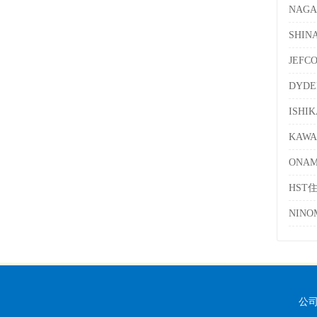
NAG
SHI
JEF
DYD
ISH
KAW
ONA
HST
NIN
公