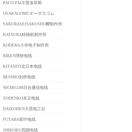
PACO-FACE普洛菲斯
OSAKAGOMUオーサカゴム
SAKURASEISAKUSHO樱制作所
KATSURA桂精机制作所
KODERA小寺电子制作所
RIKEN理研电线
KITANITI北日本电线
BESSHO别所电线
NICHIGOH日合通信电线
TODENKO东京电线
DAIKODEN大晃电工社
FUTABA双叶电线
SHIKOKU四国电线