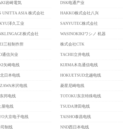
SAKI岩崎電気
DSK电通产业
S UNITTA ASIA 株式会社
HAKKO株式会社八兴
AKYU泽久工业
SANYUTEC株式会社
ONKLINGAGE株式会社
WASINOKIKIワシノ 机器
KEI三桂制作所
株式会社CTK
KO通信兴业
TACHII立井电线
AKI矢崎电线
KIJIMA木岛通信电线
niti北日本电线
HOKUETSUD北越电线
AZAWA米沢电线
菱星尼崎电线
O东邦电线
TOTOKU东京特殊电线
土屋电线
TSUDA津田电线
KYO大京电子电线
TAISHO泰昌电线
赤司制线
NND西日本电线