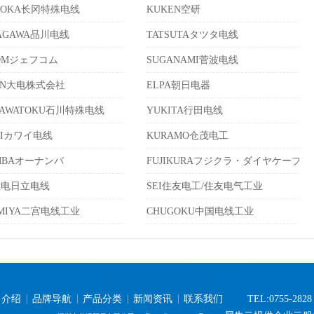
AOKA长冈特殊电线
KUKEN空研
NAGAWA品川电线
TATSUTAタツタ电线
COMジェフコム
SUGANAMI菅波电线
EN大电株式会社
ELPA朝日电器
IKAWATOKU石川特殊电线
YUKITA行田电线
AIカワイ电线
KURAMO仓茂电工
MBAオーナンバ
FUJIKURAフジクラ・ダイヤケーブル
住电日立电线
SEI住友电工/住友电气工业
OMIYA二宫电线工业
CHUGOKU中国电线工业
司介绍
品牌导航
产品分类
新闻资讯
联系我们
TEL:0755-2828