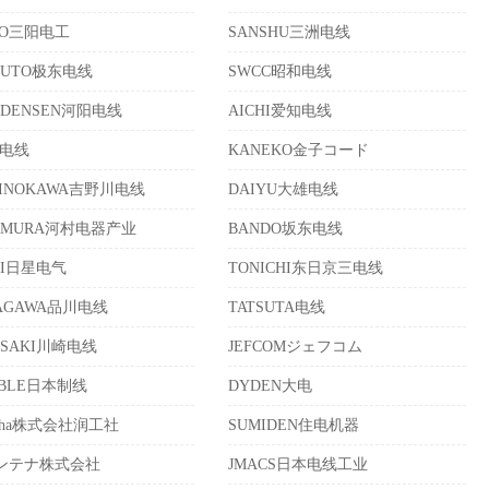
YO三阳电工
SANSHU三洲电线
KUTO极东电线
SWCC昭和电线
ODENSEN河阳电线
AICHI爱知电线
冲电线
KANEKO金子コード
HINOKAWA吉野川电线
DAIYU大雄电线
AMURA河村电器产业
BANDO坂东电线
EI日星电气
TONICHI东日京三电线
NAGAWA品川电线
TATSUTA电线
ASAKI川崎电线
JEFCOMジェフコム
ABLE日本制线
DYDEN大电
osha株式会社润工社
SUMIDEN住电机器
ンテナ株式会社
JMACS日本电线工业