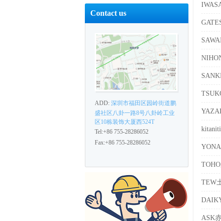
IWA
Contact us
GATE
SAW
NIH
SAN
TSU
ADD:
深圳市福田区园岭街道鹏
YAZ
盛社区八卦一路8号八卦岭工业
区10栋装饰大厦西524T
kita
Tel:+86 755-28286052
Fax:+86 755-28286052
YON
TOH
TEW
DAI
ASK