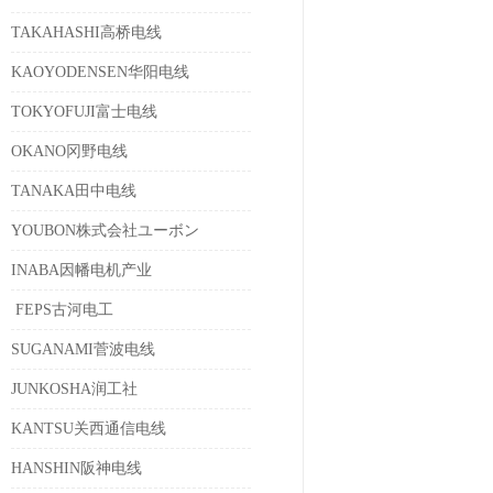
TAKAHASHI高桥电线
KAOYODENSEN华阳电线
TOKYOFUJI富士电线
OKANO冈野电线
TANAKA田中电线
YOUBON株式会社ユーボン
INABA因幡电机产业
FEPS古河电工
SUGANAMI菅波电线
JUNKOSHA润工社
KANTSU关西通信电线
HANSHIN阪神电线