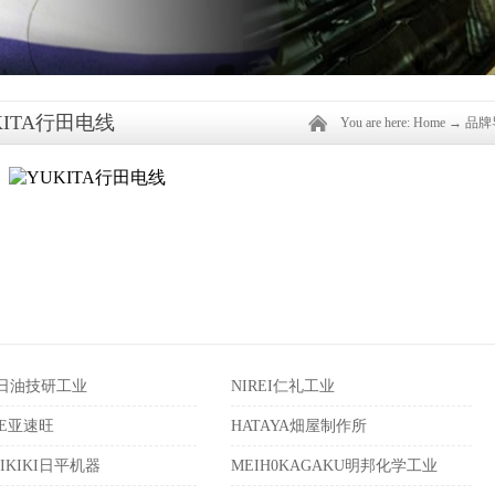
KITA行田电线
You are here:
Home
→
品牌
K日油技研工业
NIREI仁礼工业
NE亚速旺
HATAYA畑屋制作所
EIKIKI日平机器
MEIH0KAGAKU明邦化学工业