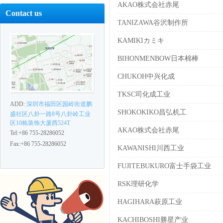
AKAO株式会社赤尾
Contact us
TANIZAWA谷沢制作所
KAMIKIカミキ
BIHONMENBOW日本棉棒
CHUKOH中兴化成
TKSC司化成工业
ADD:
深圳市福田区园岭街道鹏
SHOKOKIKO昌弘机工
盛社区八卦一路8号八卦岭工业
区10栋装饰大厦西524T
AKAO株式会社赤尾
Tel:+86 755-28286052
Fax:+86 755-28286052
KAWANISHI川西工业
FUJITEBUKURO富士手袋工业
RSK理研化学
HAGIHARA萩原工业
KACHIBOSHI勝星产业