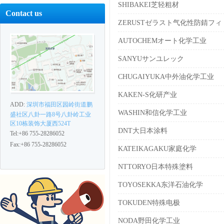
SHIBAKEI芝轻粗材
Contact us
ZERUSTゼラスト气化性防錆フィ
AUTOCHEMオート化学工业
SANYUサンユレック
CHUGAIYUKA中外油化学工业
KAKEN-S化研产业
ADD:
深圳市福田区园岭街道鹏
WASHIN和信化学工业
盛社区八卦一路8号八卦岭工业
区10栋装饰大厦西524T
DNT大日本涂料
Tel:+86 755-28286052
Fax:+86 755-28286052
KATEIKAGAKU家庭化学
NTTORYO日本特殊塗料
TOYOSEKKA东洋石油化学
TOKUDEN特殊电极
NODA野田化学工业