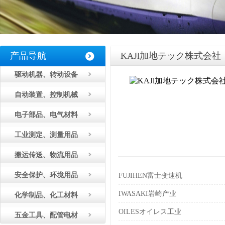
产品导航
KAJl加地テック株式会社
驱动机器、转动设备
自动装置、控制机械
电子部品、电气材料
工业测定、测量用品
搬运传送、物流用品
安全保护、环境用品
FUJIHEN富士变速机
IWASAKI岩崎产业
化学制品、化工材料
OILESオイレス工业
五金工具、配管电材