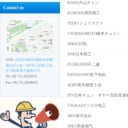
KANA片山チェン
Contact us
KURODA黑田精工
JTEKTジェイテクト
TSUBAKIMOTO椿本チェイン
NIKKI日机
NSK日本精工
ADD:
深圳市福田区园岭街道鹏
FUJIKOSHI不二越
盛社区八卦一路8号八卦岭工业
区10栋装饰大厦西524T
PANASONIC松下电机
Tel:+86 755-28286052
Fax:+86 755-28286052
AOKI青木精密工业
PIV日本チェン・ギヤー无段变速
TSUKASAツカサ电工
NKE株式会社
IDEC和泉电气