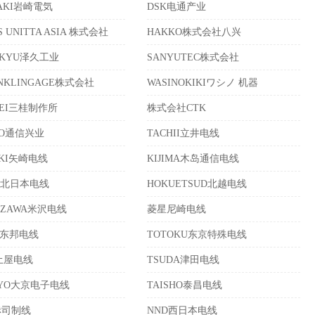
SAKI岩崎電気
DSK电通产业
S UNITTA ASIA 株式会社
HAKKO株式会社八兴
AKYU泽久工业
SANYUTEC株式会社
ONKLINGAGE株式会社
WASINOKIKIワシノ 机器
KEI三桂制作所
株式会社CTK
KO通信兴业
TACHII立井电线
AKI矢崎电线
KIJIMA木岛通信电线
niti北日本电线
HOKUETSUD北越电线
AZAWA米沢电线
菱星尼崎电线
O东邦电线
TOTOKU东京特殊电线
土屋电线
TSUDA津田电线
KYO大京电子电线
TAISHO泰昌电线
赤司制线
NND西日本电线