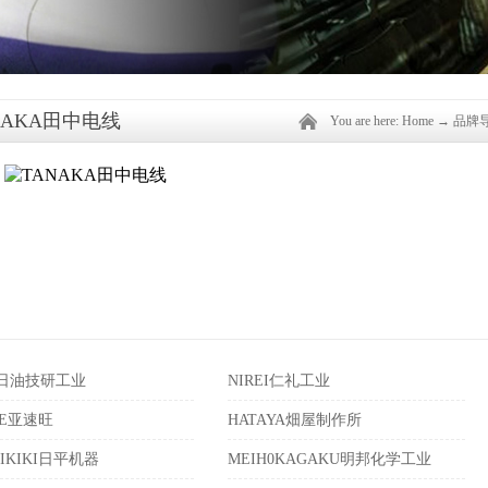
NAKA田中电线
You are here:
Home
→
品牌
K日油技研工业
NIREI仁礼工业
NE亚速旺
HATAYA畑屋制作所
EIKIKI日平机器
MEIH0KAGAKU明邦化学工业