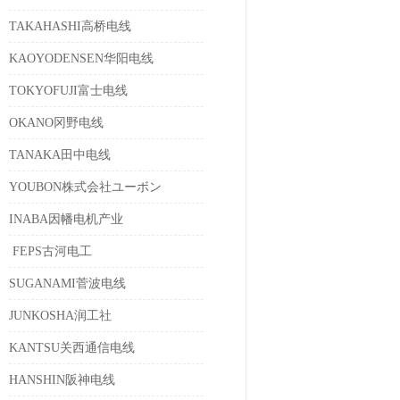
TAKAHASHI高桥电线
KAOYODENSEN华阳电线
TOKYOFUJI富士电线
OKANO冈野电线
TANAKA田中电线
YOUBON株式会社ユーボン
INABA因幡电机产业
FEPS古河电工
SUGANAMI菅波电线
JUNKOSHA润工社
KANTSU关西通信电线
HANSHIN阪神电线