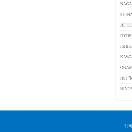
NAG
SHI
JEF
DYD
ISH
KAW
ONA
HST
NIN
公