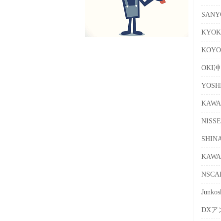
SAN
KYO
KOY
OKI
YOS
KAW
NISS
SHI
KAW
NSC
Junk
DXア