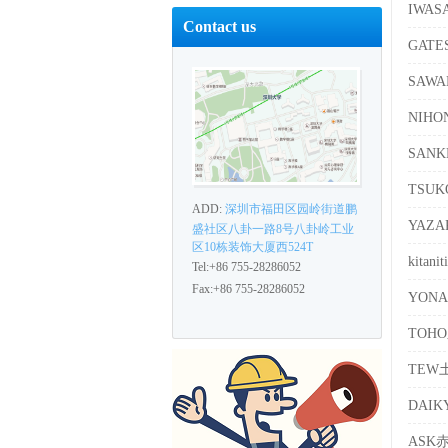
IWA
Contact us
GATE
SAW
NIH
SAN
TSU
ADD:
深圳市福田区园岭街道鹏
YAZ
盛社区八卦一路8号八卦岭工业
区10栋装饰大厦西524T
kita
Tel:+86 755-28286052
Fax:+86 755-28286052
YON
TOH
TEW
DAI
ASK