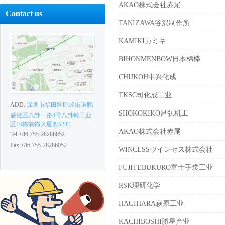
AKAO株式会社赤尾
Contact us
TANIZAWA谷沢制作所
KAMIKIカミキ
BIHONMENBOW日本棉棒
CHUKOH中兴化成
TKSC司化成工业
ADD:
深圳市福田区园岭街道鹏
SHOKOKIKO昌弘机工
盛社区八卦一路8号八卦岭工业
区10栋装饰大厦西524T
AKAO株式会社赤尾
Tel:+86 755-28286052
Fax:+86 755-28286052
WINCESSウインセス株式会社
FUJITEBUKURO富士手袋工业
RSK理研化学
HAGIHARA萩原工业
KACHIBOSHI勝星产业