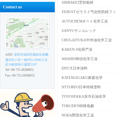
SHIBAKEI芝轻粗材
Contact us
ZERUSTゼラスト气化性防錆フィ
AUTOCHEMオート化学工业
SANYUサンユレック
CHUGAIYUKA中外油化学工业
KAKEN-S化研产业
ADD:
深圳市福田区园岭街道鹏
WASHIN和信化学工业
盛社区八卦一路8号八卦岭工业
区10栋装饰大厦西524T
DNT大日本涂料
Tel:+86 755-28286052
Fax:+86 755-28286052
KATEIKAGAKU家庭化学
NTTORYO日本特殊塗料
TOYOSEKKA东洋石油化学
TOKUDEN特殊电极
NODA野田化学工业