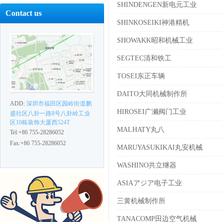
SHINDENGEN新电元工业
Contact us
SHINKOSEIKI神港精机
SHOWAKK昭和机械工业
SEGTEC清和铁工
TOSEI东正车辆
DAITO大同机械制作所
ADD:
深圳市福田区园岭街道鹏
HIROSEI广濑阀门工业
盛社区八卦一路8号八卦岭工业
区10栋装饰大厦西524T
MALHATY丸八
Tel:+86 755-28286052
Fax:+86 755-28286052
MARUYASUKIKAI丸安机械
WASHINO共立继器
ASIAアジア电子工业
三黄机械制作所
TANACOMP田边空气机械