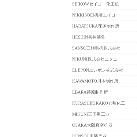
SEIKOWセイコー化工机
NIKKISO日机装エイコー
HARATSUKA花塚制作所
HESHIN兵神装备
SANSO三相电机株式会社
NIKUNI株式会社ニクニ
ELEPONエレポン株式会社
KAWAMOTO川本制作所
EBARA荏原制作所
KURASHIKIKAKO仓敷化工
MIKUNI三国重工业
OSAKA大阪真空机器
DENSOU电装产业