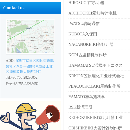
HIROSUGI广杉计器
Contact us
AICHITOKEI爱知時计电机
IWATSU岩崎通信
KUBOTA久保田
NAGANOKEIKI长野计器
KORI古里精机制作所
ADD:
深圳市福田区园岭街道鹏
HAMAMATSU浜松ホトニクス
盛社区八卦一路8号八卦岭工业
区10栋装饰大厦西524T
KRKJPN笠原理化工业株式会社
Tel:+86 755-28286052
Fax:+86 755-28286052
PEACOCKOZAKI尾崎制作所
YAMATO雅马拓科学
RSK新泻理研
KEIHOKUKEIKI京北计器工业
OBISHIKEIKI大菱计器制作所