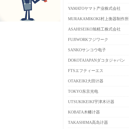
YAMATOヤマト产业株式会社
MURAKAMIKOKI村上衡器制作所
ASAHISEIKO旭精工株式会社
FUJIWORKフジワーク
SANKOサンコウ电子
DOKOTAJAPANダコタジャパン
FTSエフティーエス
OTAKEIKI大田计器
TOKYO东京光电
UTSUKIKEIKI宇津木计器
KOBATA木幡计器
TAKASHIMA高岛计器