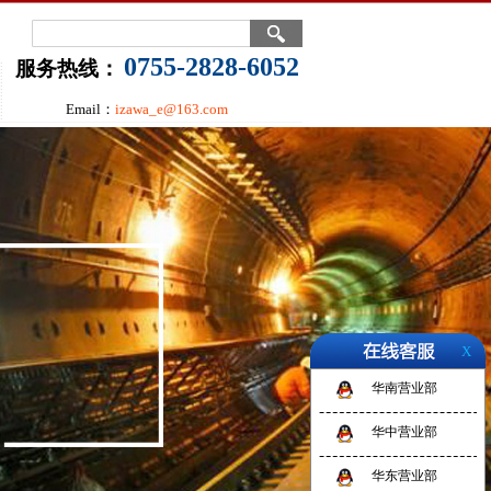
0755-2828-6052
服务热线：
Email：
izawa_e@163.com
X
华南营业部
华中营业部
华东营业部