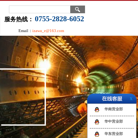
0755-2828-6052
服务热线：
Email：
izawa_e@163.com
X
华南营业部
华中营业部
华东营业部