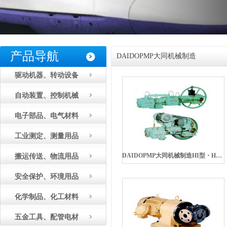
产品导航
DAIDOPMP大同机械制造
驱动机器、转动设备
自动装置、控制机械
电子部品、电气材料
工业测定、测量用品
DAIDOPMP大同机械制造HI型・HT型真空泵（往复运动式）
搬运传送、物流用品
安全保护、环境用品
化学制品、化工材料
五金工具、配管电材