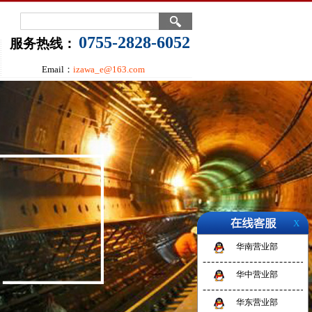
0755-2828-6052
服务热线：
Email：
izawa_e@163.com
X
华南营业部
华中营业部
华东营业部