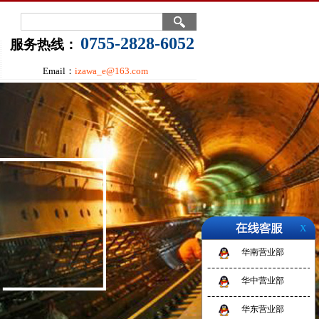
0755-2828-6052
服务热线：
Email：
izawa_e@163.com
X
华南营业部
华中营业部
华东营业部