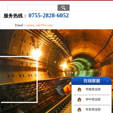
0755-2828-6052
服务热线：
Email：
izawa_e@163.com
X
华南营业部
华中营业部
华东营业部