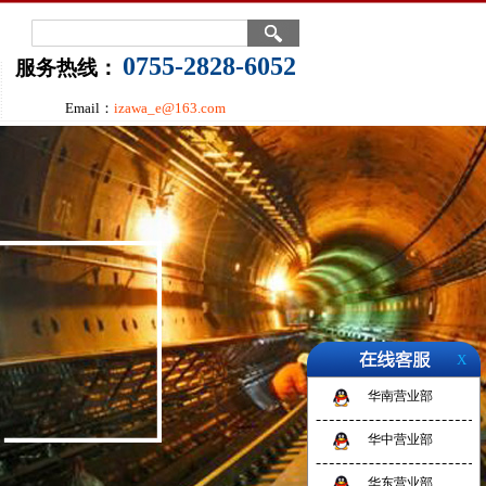
0755-2828-6052
服务热线：
Email：
izawa_e@163.com
X
华南营业部
华中营业部
华东营业部