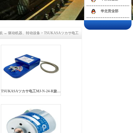
华北营业部
航
→
驱动机器、转动设备
>
TSUKASAツカサ电工
TSUKASAツカサ电工MJ-N-24-R旋转执行器