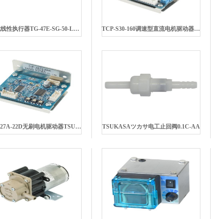
皮带式线性执行器TG-47E-SG-50-LC3-KAツカサ电工TSUKASA
TCP-S30-160调速型直流电机驱动器TSUKASAツカサ电工
TCP-S27A-22D无刷电机驱动器TSUKASAツカサ电工
TSUKASAツカサ电工止回阀0.1C-AA