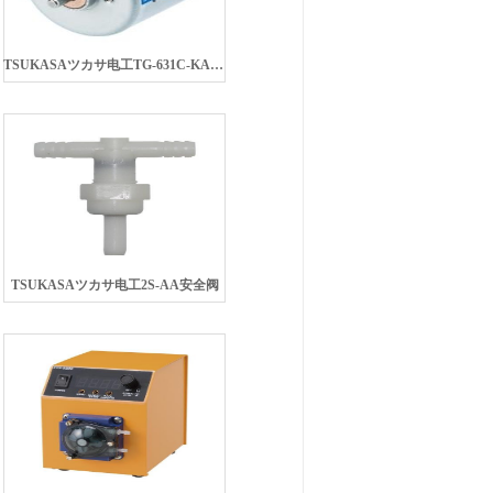
TSUKASAツカサ电工TG-631C-KA内置无刷电机
TSUKASAツカサ电工2S-AA安全阀