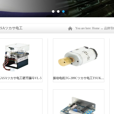
ASAツカサ电工
You are here:
Home
→
品牌导
KASAツカサ电工硬币漏斗VL-5
振动电机TG-209Cツカサ电工TSUKASA