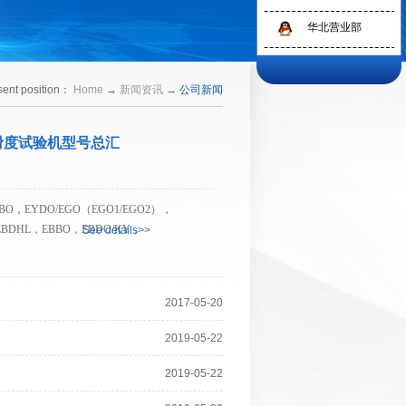
华北营业部
1
sent position：
Home
→
新闻资讯
→
公司新闻
*平滑度试验机型号总汇
O，EYDO/EGO（EGO1/EGO2），
EBDHL，EBBO，EBDO/KY，
See details>>
2017
-
05
-
20
2/YSP EY系列EYO：EYO－5－1M R，EYO－5
O－55－1M R,EYO－55－2M R，EYO－55－
2019
-
05
-
22
O－6－2M R，EYO－6－1/2M R，EYO－6－
－65－1/2M R，EYO－65－nM R/EYO－7－
2019
-
05
-
22
O－7－nM R/EYO－S－1M R，EYO－S－2M