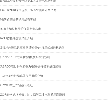
ABE渡部工业多种安全防护工具及验电机器明细
R，EYO－S－1/2M R，EYO－S－nM R EYBO：
－5－1/2M R，EYBO－5－nM R/EYBO－55－1M 
流量计RYUKI东京流机工业专业流量计生产商
EYBO－55－nM R/EYBO－6－1M R，EYBO－6
R/EYBO－65－1M R，EYBO－65－2M R，EYBO
易告诉你安全防护用品有哪些
－1M R，EYBO－7－2M R，EYBO－7－1/2M R
－S－2M R，EYBO－S－1/2M R，EYBO－S－nM
ITSU有光清洗机维护保养七大步骤
2M R...
ATASU赤松油雾机详细介绍
on系列5相步进马达驱动器,定位滑台,行星式减速机选型
择TANAKA田中技研脱油机脱水机清洗机
KASAGO高砂制作所电力电源-井泽贸易进口经销
OME马控美线性编码器作用原理介绍
TOSEI东正车辆型号总汇
AIZO大造各式润滑膏，油，脂等工业汽车通用润滑剂