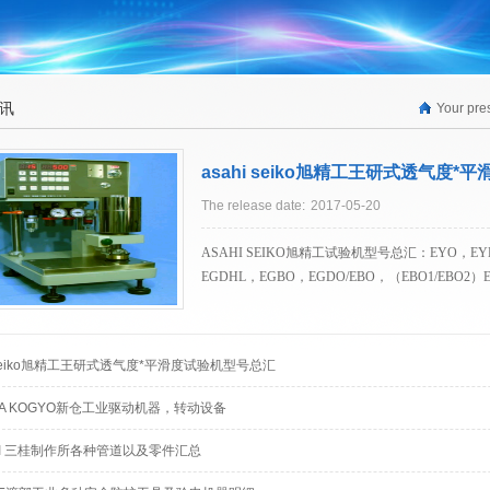
讯
Your pre
asahi seiko旭精工王研式透气度
The release date:
2017
-
05
-
20
ASAHI SEIKO旭精工试验机型号总汇：EYO，EYB
EGDHL，EGBO，EGDO/EBO，（EBO1/EBO2）
KG（KG1/KG2），...
i seiko旭精工王研式透气度*平滑度试验机型号总汇
KB（KB1/KB2）/EM-STN，EM-TA，HS-1/HS-
－2M R，EYO－5－1/2M R，EYO－5－nM R/EY
URA KOGYO新仓工业驱动机器，转动设备
1/2M R，EYO－55－nM R/EYO－6－1M R，EY
nM R/EYO－65－1M R，EYO－65－2M R，EYO
EI 三桂制作所各种管道以及零件汇总
1M R，EYO－7－2M R，EYO－7－1/2M R，EY