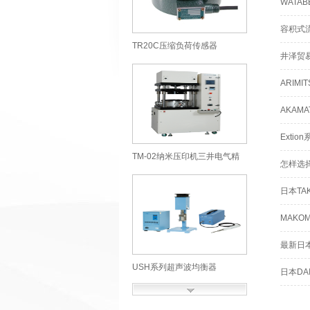
WAT
容积式
TR20C压缩负荷传感器
井泽贸
SOHGOHKEISO综合计装株式
ARIM
会社
AKAM
Exti
TM-02纳米压印机三井电气精
怎样选
机株式会社
日本TA
MAK
最新日本
USH系列超声波均衡器
日本D
ULTRASONICS超声波工业株