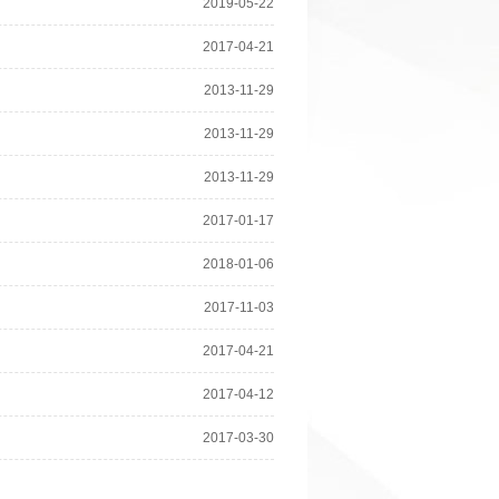
EYBO－5－1M R，EYBO－5－2M R，EYBO
2019
-
05
-
22
R,EYBO－55－2M R，EYBO－55－1/2M R，
2017
-
04
-
21
－2M R，EYBO－6－1/2M R，EYBO－6－nM
－65－1/2M R，EYBO－65－nM R/EYBO－7
2013
-
11
-
29
，EYBO－7－nM R/EYBO－S－1M R，EYBO
 R EYDO：EYDO－5－1M R，EYDO－5－
2013
-
11
-
29
2013
-
11
-
29
2017
-
01
-
17
2018
-
01
-
06
2017
-
11
-
03
2017
-
04
-
21
2017
-
04
-
12
2017
-
03
-
30