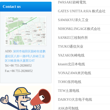
IWASAKI岩崎電気
Contact us
GATES UNITTA ASIA 株式会社
SAWAKYU泽久工业
NIHONKLINGAGE株式会社
SANKEI三桂制作所
TSUKO通信兴业
ADD:
深圳市福田区园岭街道鹏
YAZAKI矢崎电线
盛社区八卦一路8号八卦岭工业
区10栋装饰大厦西524T
kitaniti北日本电线
Tel:+86 755-28286052
Fax:+86 755-28286052
YONAZAWA米沢电线
TOHO东邦电线
TEW土屋电线
DAIKYO大京电子电线
ASK赤司制线