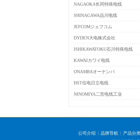
NAGAOKA长冈特殊电线
SHINAGAWA品川电线
JEFCOMジェフコム
DYDEN大电株式会社
ISHIKAWATOKU石川特殊电线
KAWAIカワイ电线
ONAMBAオーナンバ
HST住电日立电线
NINOMIYA二宫电线工业
公司介绍
品牌导航
产品分