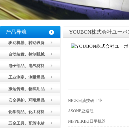
产品导航
YOUBON株式会社ユーボ
驱动机器、转动设备
自动装置、控制机械
电子部品、电气材料
工业测定、测量用品
搬运传送、物流用品
安全保护、环境用品
NIGK日油技研工业
ASONE亚速旺
化学制品、化工材料
NIPPEIKIKI日平机器
五金工具、配管电材