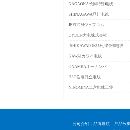
NAGAOKA长冈特殊电线
SHINAGAWA品川电线
JEFCOMジェフコム
DYDEN大电株式会社
ISHIKAWATOKU石川特殊电线
KAWAIカワイ电线
ONAMBAオーナンバ
HST住电日立电线
NINOMIYA二宫电线工业
公司介绍
品牌导航
产品分