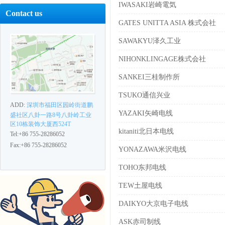
IWASAKI岩崎電気
Contact us
GATES UNITTA ASIA 株式会社
SAWAKYU泽久工业
NIHONKLINGAGE株式会社
SANKEI三桂制作所
TSUKO通信兴业
ADD:
深圳市福田区园岭街道鹏
YAZAKI矢崎电线
盛社区八卦一路8号八卦岭工业
区10栋装饰大厦西524T
kitaniti北日本电线
Tel:+86 755-28286052
Fax:+86 755-28286052
YONAZAWA米沢电线
TOHO东邦电线
TEW土屋电线
DAIKYO大京电子电线
ASK赤司制线