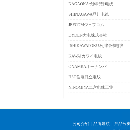
NAGAOKA长冈特殊电线
SHINAGAWA品川电线
JEFCOMジェフコム
DYDEN大电株式会社
ISHIKAWATOKU石川特殊电线
KAWAIカワイ电线
ONAMBAオーナンバ
HST住电日立电线
NINOMIYA二宫电线工业
公司介绍
品牌导航
产品分