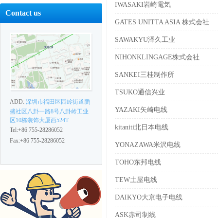
IWASAKI岩崎電気
Contact us
GATES UNITTA ASIA 株式会社
SAWAKYU泽久工业
NIHONKLINGAGE株式会社
SANKEI三桂制作所
TSUKO通信兴业
ADD:
深圳市福田区园岭街道鹏
YAZAKI矢崎电线
盛社区八卦一路8号八卦岭工业
区10栋装饰大厦西524T
kitaniti北日本电线
Tel:+86 755-28286052
Fax:+86 755-28286052
YONAZAWA米沢电线
TOHO东邦电线
TEW土屋电线
DAIKYO大京电子电线
ASK赤司制线