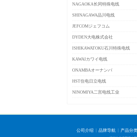
NAGAOKA长冈特殊电线
SHINAGAWA品川电线
JEFCOMジェフコム
DYDEN大电株式会社
ISHIKAWATOKU石川特殊电线
KAWAIカワイ电线
ONAMBAオーナンバ
HST住电日立电线
NINOMIYA二宫电线工业
公司介绍
品牌导航
产品分