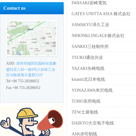
IWASAKI岩崎電気
Contact us
GATES UNITTA ASIA 株式会社
SAWAKYU泽久工业
NIHONKLINGAGE株式会社
SANKEI三桂制作所
TSUKO通信兴业
ADD:
深圳市福田区园岭街道鹏
YAZAKI矢崎电线
盛社区八卦一路8号八卦岭工业
区10栋装饰大厦西524T
kitaniti北日本电线
Tel:+86 755-28286052
Fax:+86 755-28286052
YONAZAWA米沢电线
TOHO东邦电线
TEW土屋电线
DAIKYO大京电子电线
ASK赤司制线