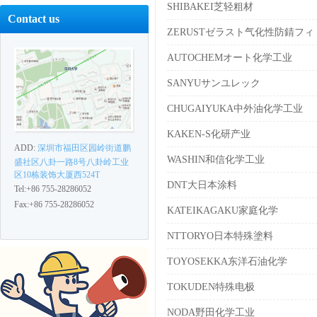
SHIBAKEI芝轻粗材
Contact us
ZERUSTゼラスト气化性防錆フィ
AUTOCHEMオート化学工业
SANYUサンユレック
CHUGAIYUKA中外油化学工业
KAKEN-S化研产业
ADD:
深圳市福田区园岭街道鹏
WASHIN和信化学工业
盛社区八卦一路8号八卦岭工业
区10栋装饰大厦西524T
DNT大日本涂料
Tel:+86 755-28286052
Fax:+86 755-28286052
KATEIKAGAKU家庭化学
NTTORYO日本特殊塗料
TOYOSEKKA东洋石油化学
TOKUDEN特殊电极
NODA野田化学工业