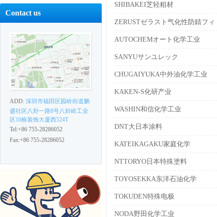
SHIBAKEI芝轻粗材
Contact us
ZERUSTゼラスト气化性防錆フィ
AUTOCHEMオート化学工业
SANYUサンユレック
CHUGAIYUKA中外油化学工业
KAKEN-S化研产业
ADD:
深圳市福田区园岭街道鹏
WASHIN和信化学工业
盛社区八卦一路8号八卦岭工业
区10栋装饰大厦西524T
DNT大日本涂料
Tel:+86 755-28286052
Fax:+86 755-28286052
KATEIKAGAKU家庭化学
NTTORYO日本特殊塗料
TOYOSEKKA东洋石油化学
TOKUDEN特殊电极
NODA野田化学工业