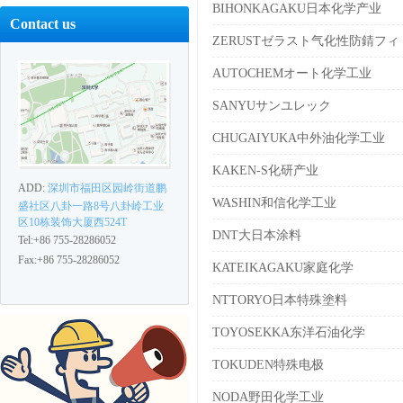
BIHONKAGAKU日本化学产业
Contact us
ZERUSTゼラスト气化性防錆フィ
AUTOCHEMオート化学工业
SANYUサンユレック
CHUGAIYUKA中外油化学工业
KAKEN-S化研产业
ADD:
深圳市福田区园岭街道鹏
WASHIN和信化学工业
盛社区八卦一路8号八卦岭工业
区10栋装饰大厦西524T
DNT大日本涂料
Tel:+86 755-28286052
Fax:+86 755-28286052
KATEIKAGAKU家庭化学
NTTORYO日本特殊塗料
TOYOSEKKA东洋石油化学
TOKUDEN特殊电极
NODA野田化学工业