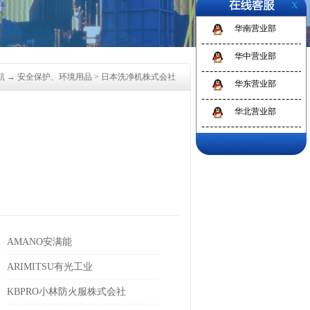
X
华南营业部
1
2
3
华中营业部
航
→
安全保护、环境用品
>
日本洗净机株式会社
华东营业部
华北营业部
AMANO安满能
ARIMITSU有光工业
KBPRO小林防火服株式会社