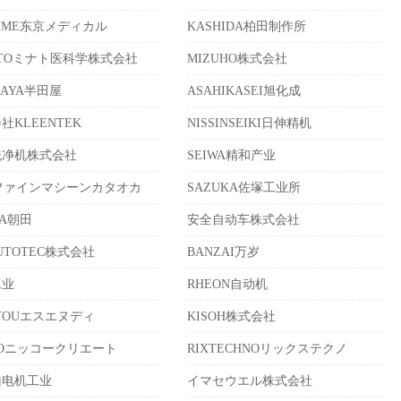
TIME东京メディカル
KASHIDA柏田制作所
ATOミナト医科学株式会社
MIZUHO株式会社
DAYA半田屋
ASAHIKASEI旭化成
社KLEENTEK
NISSINSEIKI日伸精机
洗净机株式会社
SEIWA精和产业
ファインマシーンカタオカ
SAZUKA佐塚工业所
DA朝田
安全自动车株式会社
AUTOTEC株式会社
BANZAI万岁
工业
RHEON自动机
JYOUエスエヌディ
KISOH株式会社
KOニッコークリエート
RIXTECHNOリックステクノ
山电机工业
イマセウエル株式会社