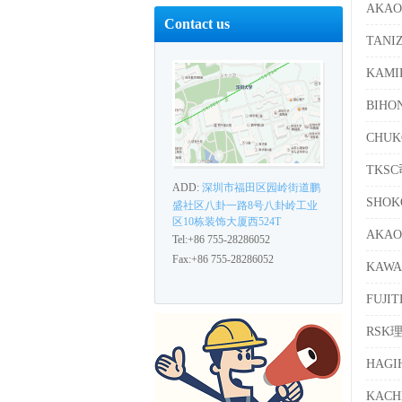
AKA
Contact us
TAN
KAM
BIH
CHU
TKS
ADD:
深圳市福田区园岭街道鹏
SHO
盛社区八卦一路8号八卦岭工业
区10栋装饰大厦西524T
AKA
Tel:+86 755-28286052
Fax:+86 755-28286052
KAW
FUJ
RSK
HAG
KAC