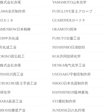
O株式会社赤尾
YAMAMOTO山本光学
IZAWA谷沢制作所
FUJIGLOVE富士グローブ
IKIカミキ
GUARDNERガードナ
ONMENBOW日本棉棒
OKAMOTO冈本
KOH中兴化成
FURUTO古藤工业
C司化成工业
NISSHINBO日清纺织
KOKIKO昌弘机工
KGK共同技研化学
O株式会社赤尾
DENKA电气化学工业
ANISHI川西工业
USEISAKU宇都宮制作所
ITEBUKURO富士手袋工业
NIKKO日本光器制作所
理研化学
HANSHINKIJI阪神素地
IHARA萩原工业
STS重松制作所
HIBOSHI勝星产业
SUNDISK日の丸纤维