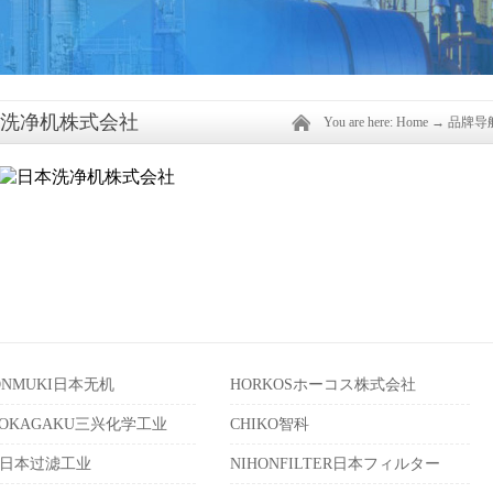
洗净机株式会社
You are here:
Home
→
品牌导
PONMUKI日本无机
HORKOSホーコス株式会社
KOKAGAKU三兴化学工业
CHIKO智科
A日本过滤工业
NIHONFILTER日本フィルター