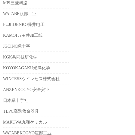
MPI三菱树脂
WATABE渡部工业
FUJIIDENKO藤井电工
KAMOIカモ井加工纸
JGCINC绿十字
KGK共同技研化学
KOYOKAGAKU光洋化学
WINCESSウインセス株式会社
ANZENKOGYO安全兴业
日本緑十字社
TLPC高階救命器具
MARUWA丸和ケミカル
WATABEKOGYO渡部工业