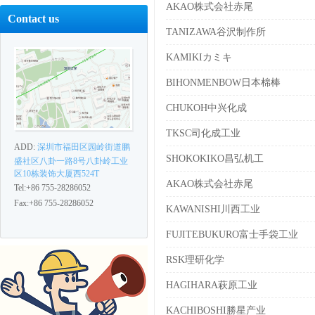
AKAO株式会社赤尾
Contact us
TANIZAWA谷沢制作所
KAMIKIカミキ
BIHONMENBOW日本棉棒
CHUKOH中兴化成
TKSC司化成工业
ADD:
深圳市福田区园岭街道鹏
SHOKOKIKO昌弘机工
盛社区八卦一路8号八卦岭工业
区10栋装饰大厦西524T
AKAO株式会社赤尾
Tel:+86 755-28286052
Fax:+86 755-28286052
KAWANISHI川西工业
FUJITEBUKURO富士手袋工业
RSK理研化学
HAGIHARA萩原工业
KACHIBOSHI勝星产业