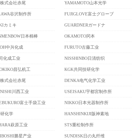
O株式会社赤尾
YAMAMOTO山本光学
IZAWA谷沢制作所
FUJIGLOVE富士グローブ
IKIカミキ
GUARDNERガードナ
ONMENBOW日本棉棒
OKAMOTO冈本
KOH中兴化成
FURUTO古藤工业
C司化成工业
NISSHINBO日清纺织
KOKIKO昌弘机工
KGK共同技研化学
O株式会社赤尾
DENKA电气化学工业
ANISHI川西工业
USEISAKU宇都宮制作所
ITEBUKURO富士手袋工业
NIKKO日本光器制作所
理研化学
HANSHINKIJI阪神素地
IHARA萩原工业
STS重松制作所
HIBOSHI勝星产业
SUNDISK日の丸纤维