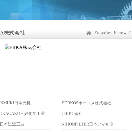
KA株式会社
You are here:
Home
→
品
PONMUKI日本无机
HORKOSホーコス株式会社
KOKAGAKU三兴化学工业
CHIKO智科
A日本过滤工业
NIHONFILTER日本フィルター