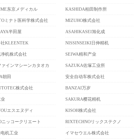
TIME东京メディカル
KASHIDA柏田制作所
ATOミナト医科学株式会社
MIZUHO株式会社
DAYA半田屋
ASAHIKASEI旭化成
社KLEENTEK
NISSINSEIKI日伸精机
洗净机株式会社
SEIWA精和产业
ファインマシーンカタオカ
SAZUKA佐塚工业所
DA朝田
安全自动车株式会社
AUTOTEC株式会社
BANZAI万岁
工业
SAKURA樱花精机
JYOUエスエヌディ
KISOH株式会社
KOニッコークリエート
RIXTECHNOリックステクノ
山电机工业
イマセウエル株式会社