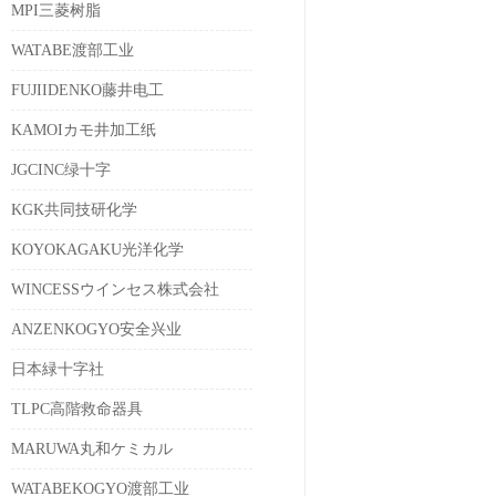
MPI三菱树脂
WATABE渡部工业
FUJIIDENKO藤井电工
KAMOIカモ井加工纸
JGCINC绿十字
KGK共同技研化学
KOYOKAGAKU光洋化学
WINCESSウインセス株式会社
ANZENKOGYO安全兴业
日本緑十字社
TLPC高階救命器具
MARUWA丸和ケミカル
WATABEKOGYO渡部工业