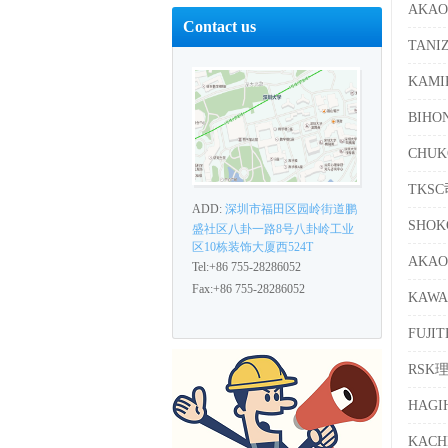
AKA
Contact us
TAN
KAM
BIH
CHU
TKS
ADD:
深圳市福田区园岭街道鹏
SHO
盛社区八卦一路8号八卦岭工业
区10栋装饰大厦西524T
AKA
Tel:+86 755-28286052
Fax:+86 755-28286052
KAW
FUJ
RSK
HAG
KAC