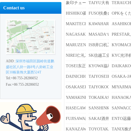
象印チェーンブロック
TAIYU大有
TERAUC
Contact us
HISHIKO菱小
FUSO扶桑金属工业
OPKをく
MAKITECHマキテック
KAWAHARA河原
ASAHIK
NAGASAKI长崎千斤顶
MASADAマサダ制作所
PRESTA
MARUZENSEIKO丸善精工
ISB井口机工制作所
KYOMA
NIREI仁礼工業
SK信越工业
KYC光洋
ADD:
深圳市福田区园岭街道鹏
TOSEI东正车辆
KYOWA協和制作所
DAIKAK
盛社区八卦一路8号八卦岭工业
区10栋装饰大厦西524T
DAINICHICAN大日制罐
TAIYOSEIKI大洋制器
OSAKA
Tel:+86 755-28286052
Fax:+86 755-28286052
OSAKASEIKAN大阪制罐
TAIYOKOGYO太阳工
MIYAJI
YAMAKINKOUGYOU山金工业
TOKAIKASEI东海化成
HANAO
HASEGAWA长谷川工业
SANSHINKINZOKU
SANWAC
FUJISAWA藤沢工业
SAKAI酒井化学工业
ENTO远
KANAZAWA金沢车辆
TOYOTAKAKO丰田化
TANIX