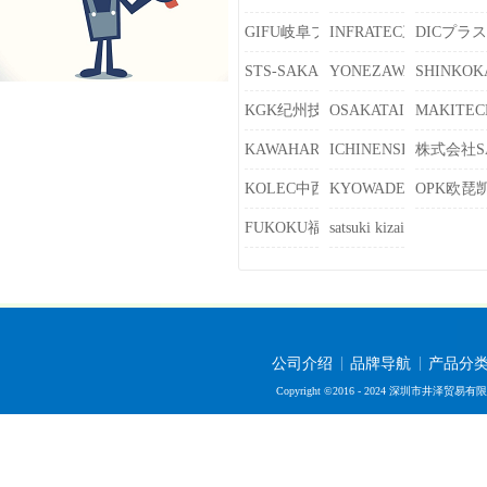
GIFU岐阜プラスチック工业
INFRATEC三菱树脂
DICプラ
STS-SAKAE株式会社サカエ
YONEZAWA米泽器械
SHINKO
KGK纪州技研工业
OSAKATAIYU大阪大
MAKITE
KAWAHARA河源
ICHINENSHOKO昌弘
株式会社S
KOLEC中西金属工业
KYOWADENKI协和电
OPK欧琵
FUKOKU福国株式会社
satsuki kizaiサツキ
公司介绍
品牌导航
产品分
Copyright ©2016 - 2024 深圳市井泽贸易