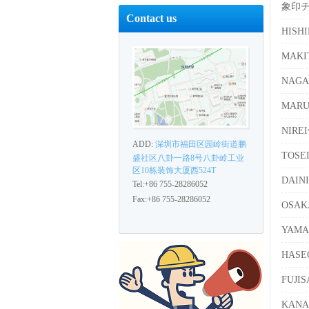
象印
Contact us
HISH
MAK
NAG
MAR
NIR
ADD:
深圳市福田区园岭街道鹏
TOS
盛社区八卦一路8号八卦岭工业
区10栋装饰大厦西524T
DAIN
Tel:+86 755-28286052
Fax:+86 755-28286052
OSA
YAM
HAS
FUJ
KAN