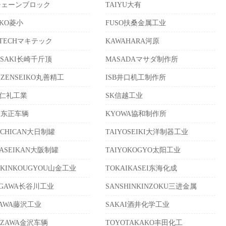
チェーンブロック
TAIYU大有
IKO菱小
FUSO扶桑金属工业
ITECHマキテック
KAWAHARA河原
ASAKI长崎千斤顶
MASADAマサダ制作所
UZENSEIKO丸善精工
ISB井口机工制作所
EI仁礼工業
SK信越工业
EI东正车辆
KYOWA協和制作所
ICHICAN大日制罐
TAIYOSEIKI大洋制器工业
KASEIKAN大阪制罐
TAIYOKOGYO太阳工业
AKINKOUGYOU山金工业
TOKAIKASEI东海化成
EGAWA长谷川工业
SANSHINKINZOKU三进金属
ISAWA藤沢工业
SAKAI酒井化学工业
AZAWA金沢车辆
TOYOTAKAKO丰田化工