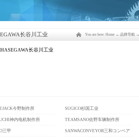
SEGAWA长谷川工业
You are here:
Home
→
品牌导航
LEJACK今野制作所
SUGICO杉国工业
IUCHI神内电机制作所
TEAMSANO佐野车辆制作所
KO三甲
SANWACONVEYOR三和コンベア