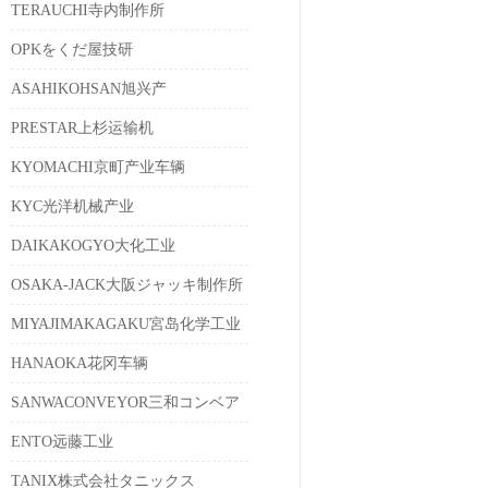
TERAUCHI寺内制作所
OPKをくだ屋技研
ASAHIKOHSAN旭兴产
PRESTAR上杉运输机
KYOMACHI京町产业车辆
KYC光洋机械产业
DAIKAKOGYO大化工业
OSAKA-JACK大阪ジャッキ制作所
MIYAJIMAKAGAKU宮岛化学工业
HANAOKA花冈车辆
SANWACONVEYOR三和コンベア
ENTO远藤工业
TANIX株式会社タニックス