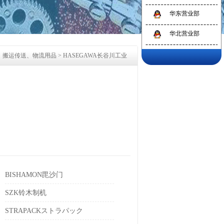
华东营业部
1
2
3
华北营业部
→
搬运传送、物流用品
>
HASEGAWA长谷川工业
BISHAMON毘沙门
SZK铃木制机
STRAPACKストラパック