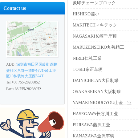
象印チェーンブロック
Contact us
HISHIKO菱小
MAKITECHマキテック
NAGASAKI长崎千斤顶
MARUZENSEIKO丸善精工
NIREI仁礼工業
ADD:
深圳市福田区园岭街道鹏
TOSEI东正车辆
盛社区八卦一路8号八卦岭工业
区10栋装饰大厦西524T
DAINICHICAN大日制罐
Tel:+86 755-28286052
Fax:+86 755-28286052
OSAKASEIKAN大阪制罐
YAMAKINKOUGYOU山金工业
HASEGAWA长谷川工业
FUJISAWA藤沢工业
KANAZAWA金沢车辆