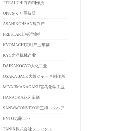
TERAUCHI寺内制作所
OPKをくだ屋技研
ASAHIKOHSAN旭兴产
PRESTAR上杉运输机
KYOMACHI京町产业车辆
KYC光洋机械产业
DAIKAKOGYO大化工业
OSAKA-JACK大阪ジャッキ制作所
MIYAJIMAKAGAKU宮岛化学工业
HANAOKA花冈车辆
SANWACONVEYOR三和コンベア
ENTO远藤工业
TANIX株式会社タニックス