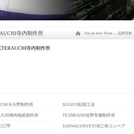
RAUCHI寺内制作所
You are here:
Home
→
品牌导航
LEJACK今野制作所
SUGICO杉国工业
IUCHI神内电机制作所
TEAMSANO佐野车辆制作所
KO三甲
SANWACONVEYOR三和コンベア