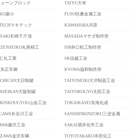
チェーンブロック
TAIYU大有
IKO菱小
FUSO扶桑金属工业
ITECHマキテック
KAWAHARA河原
ASAKI长崎千斤顶
MASADAマサダ制作所
UZENSEIKO丸善精工
ISB井口机工制作所
EI仁礼工業
SK信越工业
EI东正车辆
KYOWA協和制作所
ICHICAN大日制罐
TAIYOSEIKI大洋制器工业
KASEIKAN大阪制罐
TAIYOKOGYO太阳工业
AKINKOUGYOU山金工业
TOKAIKASEI东海化成
EGAWA长谷川工业
SANSHINKINZOKU三进金属
ISAWA藤沢工业
SAKAI酒井化学工业
AZAWA金沢车辆
TOYOTAKAKO丰田化工