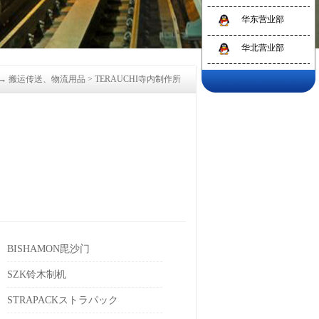
华东营业部
1
2
3
华北营业部
→
搬运传送、物流用品
>
TERAUCHI寺内制作所
BISHAMON毘沙门
SZK铃木制机
STRAPACKストラパック