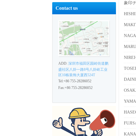
象印
Contact us
HISH
MAK
NAG
MAR
NIR
ADD:
深圳市福田区园岭街道鹏
TOS
盛社区八卦一路8号八卦岭工业
区10栋装饰大厦西524T
DAIN
Tel:+86 755-28286052
Fax:+86 755-28286052
OSA
YAM
HAS
FUJ
KAN