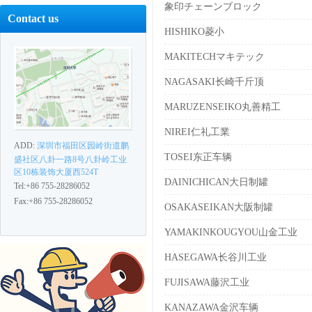
象印チェーンブロック
Contact us
HISHIKO菱小
MAKITECHマキテック
NAGASAKI长崎千斤顶
MARUZENSEIKO丸善精工
NIREI仁礼工業
ADD:
深圳市福田区园岭街道鹏
TOSEI东正车辆
盛社区八卦一路8号八卦岭工业
区10栋装饰大厦西524T
DAINICHICAN大日制罐
Tel:+86 755-28286052
Fax:+86 755-28286052
OSAKASEIKAN大阪制罐
YAMAKINKOUGYOU山金工业
HASEGAWA长谷川工业
FUJISAWA藤沢工业
KANAZAWA金沢车辆