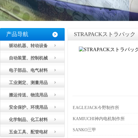
产品导航
STRAPACKストラパック
驱动机器、转动设备
自动装置、控制机械
电子部品、电气材料
工业测定、测量用品
搬运传送、物流用品
安全保护、环境用品
EAGLEJACK今野制作所
KAMIUCHI神内电机制作所
化学制品、化工材料
SANKO三甲
五金工具、配管电材