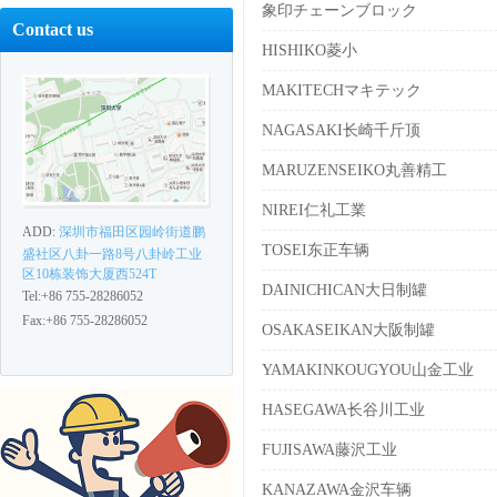
象印チェーンブロック
Contact us
HISHIKO菱小
MAKITECHマキテック
NAGASAKI长崎千斤顶
MARUZENSEIKO丸善精工
NIREI仁礼工業
ADD:
深圳市福田区园岭街道鹏
TOSEI东正车辆
盛社区八卦一路8号八卦岭工业
区10栋装饰大厦西524T
DAINICHICAN大日制罐
Tel:+86 755-28286052
Fax:+86 755-28286052
OSAKASEIKAN大阪制罐
YAMAKINKOUGYOU山金工业
HASEGAWA长谷川工业
FUJISAWA藤沢工业
KANAZAWA金沢车辆