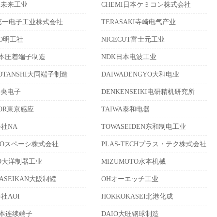
AI未来工业
CHEMI日本ケミコン株式会社
第一电子工业株式会社
TERASAKI寺崎电气产业
KO明工社
NICECUT富士元工业
日本圧着端子制造
NDK日本电波工业
DOTANSHI大同端子制造
DAIWADENGYO大和电业
中央电子
DENKENSEIKI电研精机研究所
SOR東京感应
TAIWA泰和电器
社NA
TOWASEIDEN东和制电工业
CIOスペーシ株式会社
PLAS-TECHプラス・テク株式会社
YO大洋制器工业
MIZUMOTO水本机械
KASEIKAN大阪制罐
OHオーエッチ工业
社AOI
HOKKOKASEI北港化成
日本连续端子
DAIO大旺钢球制造