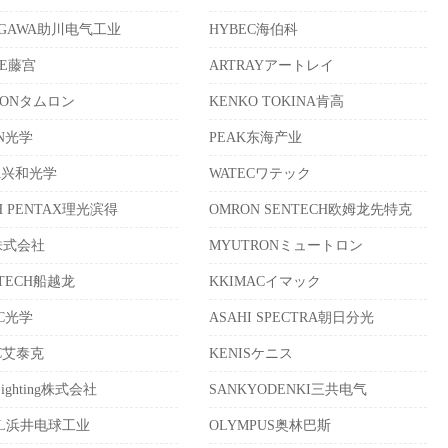
EGAWA助川电气工业
HYBEC海伯科
LE藤宫
ARTRAYアートレイ
RONタムロン
KENKO TOKINA肯高
ON光学
PEAK东海产业
A兴和光学
WATECワテック
H PENTAX理光滨得
OMRON SENTECH欧姆龙先特克
株式会社
MYUTRONミュートロン
ATECH船越龙
KKIMACイマック
UC光学
ASAHI SPECTRA朝日分光
EC艾泰克
KENISケニス
Lighting株式会社
SANKYODENKI三共电气
AL浜井电球工业
OLYMPUS奥林巴斯