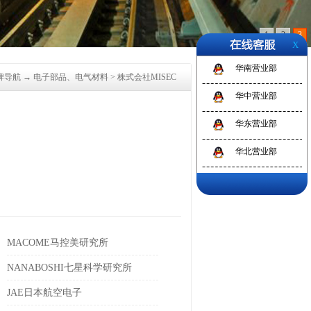
1
2
3
X
华南营业部
牌导航
→
电子部品、电气材料
>
株式会社MISEC
华中营业部
华东营业部
华北营业部
MACOME马控美研究所
NANABOSHI七星科学研究所
JAE日本航空电子