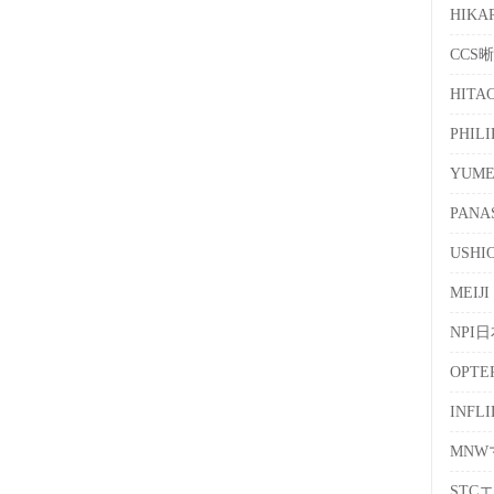
HIKA
CCS
HITA
PHIL
YUM
PANA
USH
MEIJI
NPI
OPT
INFL
MN
STC