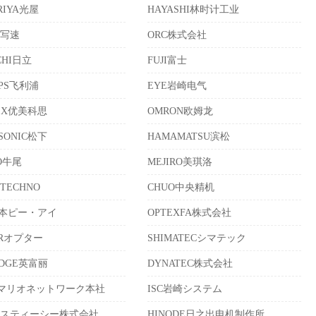
RIYA光屋
HAYASHI林时计工业
晰写速
ORC株式会社
CHI日立
FUJI富士
IPS飞利浦
EYE岩崎电气
EX优美科思
OMRON欧姆龙
SONIC松下
HAMAMATSU滨松
IO牛尾
MEJIRO美琪洛
 TECHNO
CHUO中央精机
日本ピー・アイ
OPTEXFA株式会社
ERオプター
SHIMATECシマテック
IDGE英富丽
DYNATEC株式会社
Wマリオネットワーク本社
ISC岩崎システム
エスティーシー株式会社
HINODE日之出电机制作所