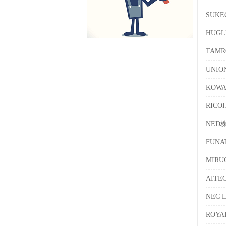
SUK
HUG
TAM
UNI
KOW
RICO
NED
FUN
MIR
AIT
NEC 
ROY