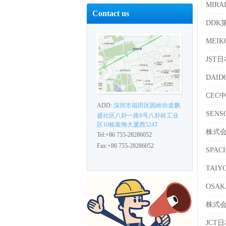
MIR
Contact us
DDK
MEI
JST
DAI
CEC
ADD:
深圳市福田区园岭街道鹏
SEN
盛社区八卦一路8号八卦岭工业
区10栋装饰大厦西524T
株式会
Tel:+86 755-28286052
Fax:+86 755-28286052
SPA
TAI
OSA
株式会
JCT