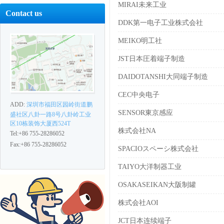
MIRAI未来工业
Contact us
DDK第一电子工业株式会社
MEIKO明工社
JST日本圧着端子制造
DAIDOTANSHI大同端子制造
CEC中央电子
ADD:
深圳市福田区园岭街道鹏
SENSOR東京感应
盛社区八卦一路8号八卦岭工业
区10栋装饰大厦西524T
株式会社NA
Tel:+86 755-28286052
Fax:+86 755-28286052
SPACIOスペーシ株式会社
TAIYO大洋制器工业
OSAKASEIKAN大阪制罐
株式会社AOI
JCT日本连续端子