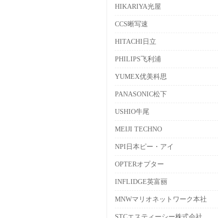
HIKARIYA光屋
CCS晰写速
HITACHI日立
PHILIPS飞利浦
YUMEX优美科思
PANASONIC松下
USHIO牛尾
MEIJI TECHNO
NPI日本ピー・アイ
OPTERオプター
INFLIDGE英富丽
MNWマリオネットワーク本社
STCエスティーシー株式会社