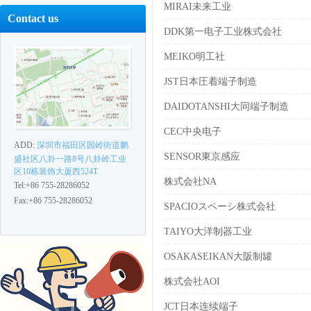
MIRAI未来工业
Contact us
DDK第一电子工业株式会社
MEIKO明工社
JST日本圧着端子制造
DAIDOTANSHI大同端子制造
CEC中央电子
ADD:
深圳市福田区园岭街道鹏
SENSOR東京感应
盛社区八卦一路8号八卦岭工业
区10栋装饰大厦西524T
株式会社NA
Tel:+86 755-28286052
Fax:+86 755-28286052
SPACIOスペーシ株式会社
TAIYO大洋制器工业
OSAKASEIKAN大阪制罐
株式会社AOI
JCT日本连续端子