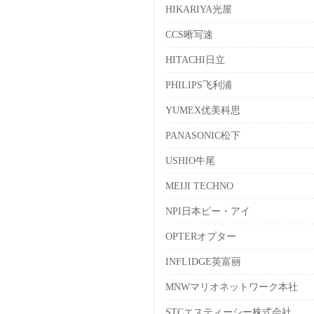
HIKARIYA光屋
CCS晰写速
HITACHI日立
PHILIPS飞利浦
YUMEX优美科思
PANASONIC松下
USHIO牛尾
MEIJI TECHNO
NPI日本ピー・アイ
OPTERオプター
INFLIDGE英富丽
MNWマリオネットワーク本社
STCエスティーシー株式会社