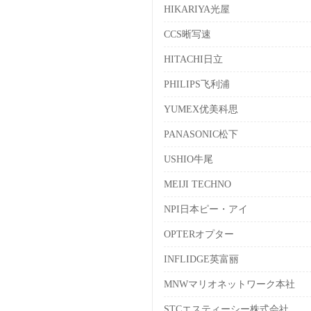
HIKARIYA光屋
CCS晰写速
HITACHI日立
PHILIPS飞利浦
YUMEX优美科思
PANASONIC松下
USHIO牛尾
MEIJI TECHNO
NPI日本ピー・アイ
OPTERオプター
INFLIDGE英富丽
MNWマリオネットワーク本社
STCエスティーシー株式会社