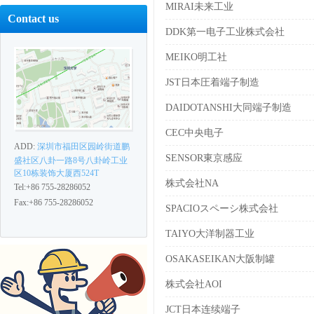
MIRAI未来工业
Contact us
DDK第一电子工业株式会社
MEIKO明工社
JST日本圧着端子制造
DAIDOTANSHI大同端子制造
CEC中央电子
ADD:
深圳市福田区园岭街道鹏
SENSOR東京感应
盛社区八卦一路8号八卦岭工业
区10栋装饰大厦西524T
株式会社NA
Tel:+86 755-28286052
Fax:+86 755-28286052
SPACIOスペーシ株式会社
TAIYO大洋制器工业
OSAKASEIKAN大阪制罐
株式会社AOI
JCT日本连续端子