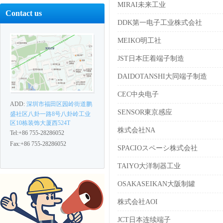
MIRAI未来工业
Contact us
DDK第一电子工业株式会社
MEIKO明工社
JST日本圧着端子制造
DAIDOTANSHI大同端子制造
CEC中央电子
ADD:
深圳市福田区园岭街道鹏
SENSOR東京感应
盛社区八卦一路8号八卦岭工业
区10栋装饰大厦西524T
株式会社NA
Tel:+86 755-28286052
Fax:+86 755-28286052
SPACIOスペーシ株式会社
TAIYO大洋制器工业
OSAKASEIKAN大阪制罐
株式会社AOI
JCT日本连续端子