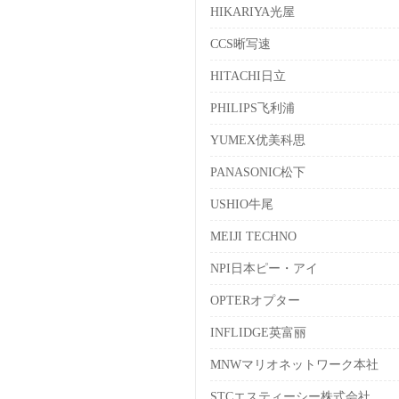
HIKARIYA光屋
CCS晰写速
HITACHI日立
PHILIPS飞利浦
YUMEX优美科思
PANASONIC松下
USHIO牛尾
MEIJI TECHNO
NPI日本ピー・アイ
OPTERオプター
INFLIDGE英富丽
MNWマリオネットワーク本社
STCエスティーシー株式会社