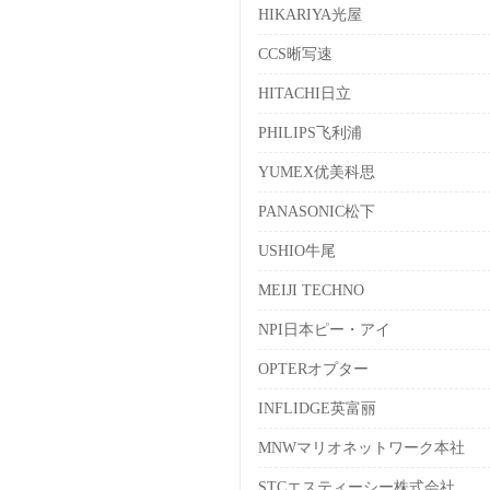
HIKARIYA光屋
CCS晰写速
HITACHI日立
PHILIPS飞利浦
YUMEX优美科思
PANASONIC松下
USHIO牛尾
MEIJI TECHNO
NPI日本ピー・アイ
OPTERオプター
INFLIDGE英富丽
MNWマリオネットワーク本社
STCエスティーシー株式会社