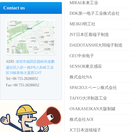
MIRAI未来工业
Contact us
DDK第一电子工业株式会社
MEIKO明工社
JST日本圧着端子制造
DAIDOTANSHI大同端子制造
CEC中央电子
ADD:
深圳市福田区园岭街道鹏
SENSOR東京感应
盛社区八卦一路8号八卦岭工业
区10栋装饰大厦西524T
株式会社NA
Tel:+86 755-28286052
Fax:+86 755-28286052
SPACIOスペーシ株式会社
TAIYO大洋制器工业
OSAKASEIKAN大阪制罐
株式会社AOI
JCT日本连续端子