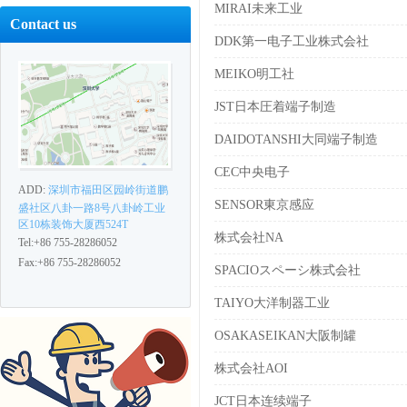
MIRAI未来工业
Contact us
DDK第一电子工业株式会社
MEIKO明工社
JST日本圧着端子制造
DAIDOTANSHI大同端子制造
CEC中央电子
ADD:
深圳市福田区园岭街道鹏
SENSOR東京感应
盛社区八卦一路8号八卦岭工业
区10栋装饰大厦西524T
株式会社NA
Tel:+86 755-28286052
Fax:+86 755-28286052
SPACIOスペーシ株式会社
TAIYO大洋制器工业
OSAKASEIKAN大阪制罐
株式会社AOI
JCT日本连续端子