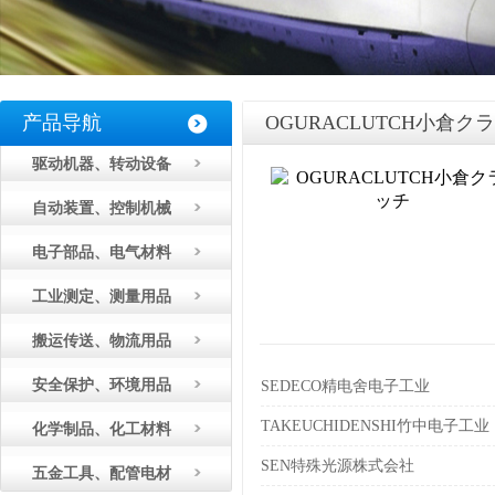
产品导航
OGURACLUTCH小倉ク
驱动机器、转动设备
自动装置、控制机械
电子部品、电气材料
工业测定、测量用品
搬运传送、物流用品
安全保护、环境用品
SEDECO精电舍电子工业
TAKEUCHIDENSHI竹中电子工业
化学制品、化工材料
SEN特殊光源株式会社
五金工具、配管电材