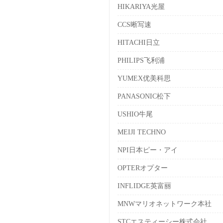
HIKARIYA光屋
CCS晰写速
HITACHI日立
PHILIPS飞利浦
YUMEX优美科思
PANASONIC松下
USHIO牛尾
MEIJI TECHNO
NPI日本ピー・アイ
OPTERオプター
INFLIDGE英富丽
MNWマリオネットワーク本社
STCエスティーシー株式会社