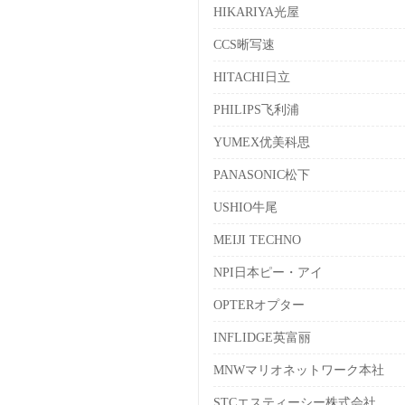
HIKARIYA光屋
CCS晰写速
HITACHI日立
PHILIPS飞利浦
YUMEX优美科思
PANASONIC松下
USHIO牛尾
MEIJI TECHNO
NPI日本ピー・アイ
OPTERオプター
INFLIDGE英富丽
MNWマリオネットワーク本社
STCエスティーシー株式会社