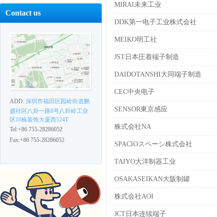
MIRAI未来工业
Contact us
DDK第一电子工业株式会社
MEIKO明工社
JST日本圧着端子制造
DAIDOTANSHI大同端子制造
CEC中央电子
ADD:
深圳市福田区园岭街道鹏
SENSOR東京感应
盛社区八卦一路8号八卦岭工业
区10栋装饰大厦西524T
株式会社NA
Tel:+86 755-28286052
Fax:+86 755-28286052
SPACIOスペーシ株式会社
TAIYO大洋制器工业
OSAKASEIKAN大阪制罐
株式会社AOI
JCT日本连续端子