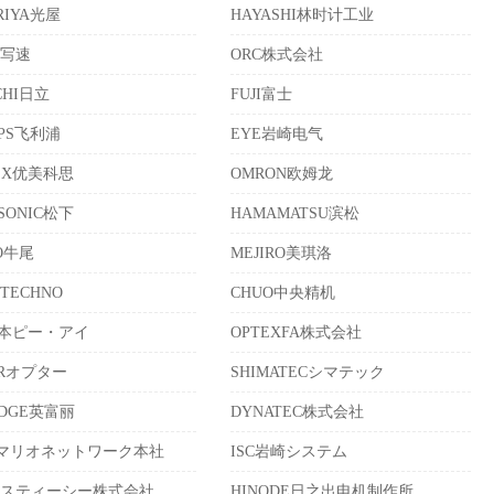
RIYA光屋
HAYASHI林时计工业
晰写速
ORC株式会社
CHI日立
FUJI富士
IPS飞利浦
EYE岩崎电气
EX优美科思
OMRON欧姆龙
SONIC松下
HAMAMATSU滨松
IO牛尾
MEJIRO美琪洛
 TECHNO
CHUO中央精机
日本ピー・アイ
OPTEXFA株式会社
ERオプター
SHIMATECシマテック
IDGE英富丽
DYNATEC株式会社
Wマリオネットワーク本社
ISC岩崎システム
エスティーシー株式会社
HINODE日之出电机制作所