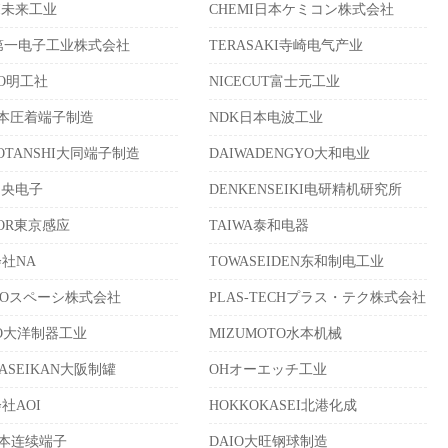
AI未来工业
CHEMI日本ケミコン株式会社
第一电子工业株式会社
TERASAKI寺崎电气产业
KO明工社
NICECUT富士元工业
日本圧着端子制造
NDK日本电波工业
DOTANSHI大同端子制造
DAIWADENGYO大和电业
中央电子
DENKENSEIKI电研精机研究所
SOR東京感应
TAIWA泰和电器
社NA
TOWASEIDEN东和制电工业
CIOスペーシ株式会社
PLAS-TECHプラス・テク株式会社
YO大洋制器工业
MIZUMOTO水本机械
KASEIKAN大阪制罐
OHオーエッチ工业
社AOI
HOKKOKASEI北港化成
日本连续端子
DAIO大旺钢球制造