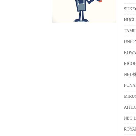
SUK
HUG
TAM
UNI
KOW
RICO
NED
FUN
MIR
AIT
NEC 
ROY