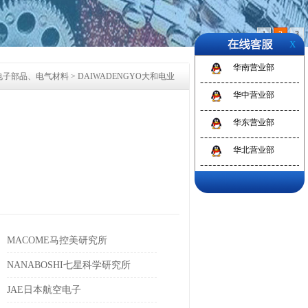
1
2
3
X
华南营业部
电子部品、电气材料
>
DAIWADENGYO大和电业
华中营业部
华东营业部
华北营业部
MACOME马控美研究所
NANABOSHI七星科学研究所
JAE日本航空电子