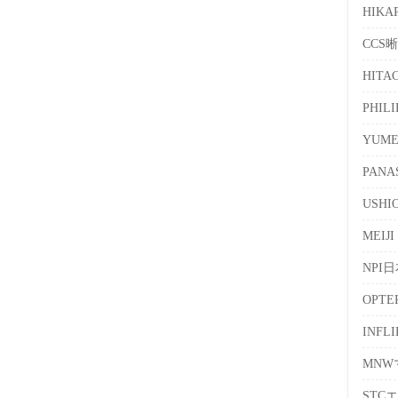
HIKA
CCS
HITA
PHIL
YUM
PANA
USH
MEIJI
NPI
OPT
INFL
MN
STC