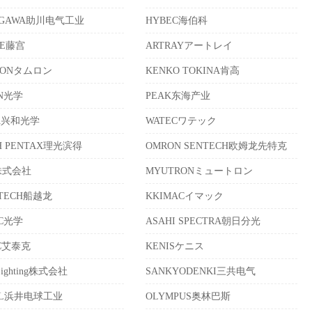
EGAWA助川电气工业
HYBEC海伯科
LE藤宫
ARTRAYアートレイ
RONタムロン
KENKO TOKINA肯高
ON光学
PEAK东海产业
A兴和光学
WATECワテック
H PENTAX理光滨得
OMRON SENTECH欧姆龙先特克
株式会社
MYUTRONミュートロン
ATECH船越龙
KKIMACイマック
UC光学
ASAHI SPECTRA朝日分光
EC艾泰克
KENISケニス
Lighting株式会社
SANKYODENKI三共电气
AL浜井电球工业
OLYMPUS奥林巴斯