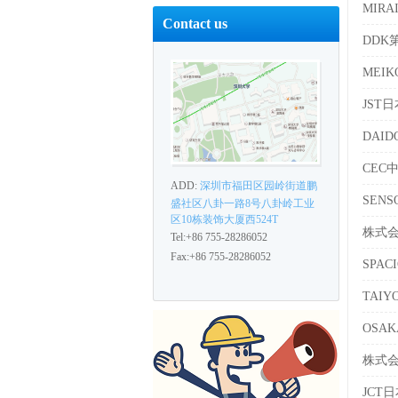
MIR
Contact us
DDK
MEI
JST
DAI
CEC
ADD:
深圳市福田区园岭街道鹏
SEN
盛社区八卦一路8号八卦岭工业
区10栋装饰大厦西524T
株式会
Tel:+86 755-28286052
Fax:+86 755-28286052
SPA
TAI
OSA
株式会
JCT