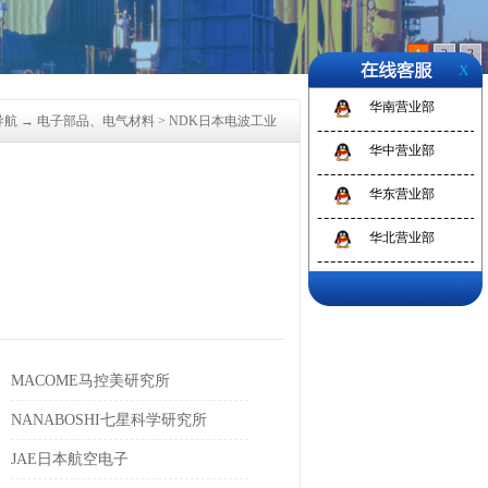
1
2
3
X
华南营业部
导航
→
电子部品、电气材料
>
NDK日本电波工业
华中营业部
华东营业部
华北营业部
MACOME马控美研究所
NANABOSHI七星科学研究所
JAE日本航空电子