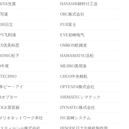
RIYA光屋
HAYASHI林时计工业
晰写速
ORC株式会社
CHI日立
FUJI富士
IPS飞利浦
EYE岩崎电气
EX优美科思
OMRON欧姆龙
SONIC松下
HAMAMATSU滨松
IO牛尾
MEJIRO美琪洛
 TECHNO
CHUO中央精机
日本ピー・アイ
OPTEXFA株式会社
ERオプター
SHIMATECシマテック
IDGE英富丽
DYNATEC株式会社
Wマリオネットワーク本社
ISC岩崎システム
エスティーシー株式会社
HINODE日之出电机制作所