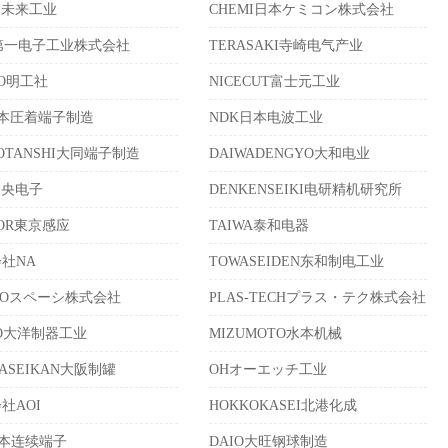
AI未来工业
CHEMI日本ケミコン株式会社
第一电子工业株式会社
TERASAKI寺崎电气产业
KO明工社
NICECUT富士元工业
日本圧着端子制造
NDK日本电波工业
DOTANSHI大同端子制造
DAIWADENGYO大和电业
中央电子
DENKENSEIKI电研精机研究所
SOR東京感应
TAIWA泰和电器
社NA
TOWASEIDEN东和制电工业
CIOスペーシ株式会社
PLAS-TECHプラス・テク株式会社
YO大洋制器工业
MIZUMOTO水本机械
KASEIKAN大阪制罐
OHオーエッチ工业
社AOI
HOKKOKASEI北港化成
日本连续端子
DAIO大旺钢球制造