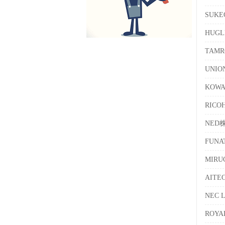
SUK
HUG
TAM
UNI
KOW
RICO
NED
FUN
MIR
AIT
NEC 
ROY