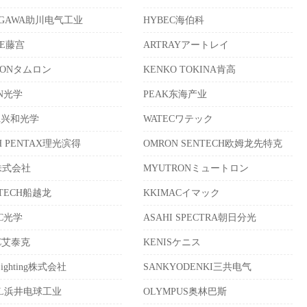
EGAWA助川电气工业
HYBEC海伯科
LE藤宫
ARTRAYアートレイ
RONタムロン
KENKO TOKINA肯高
ON光学
PEAK东海产业
A兴和光学
WATECワテック
H PENTAX理光滨得
OMRON SENTECH欧姆龙先特克
株式会社
MYUTRONミュートロン
ATECH船越龙
KKIMACイマック
UC光学
ASAHI SPECTRA朝日分光
EC艾泰克
KENISケニス
Lighting株式会社
SANKYODENKI三共电气
AL浜井电球工业
OLYMPUS奥林巴斯