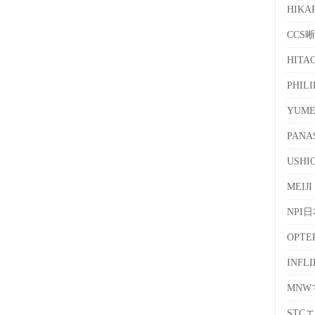
HIKA
CCS
HITA
PHIL
YUM
PANA
USH
MEIJI
NPI
OPT
INFL
MN
STC