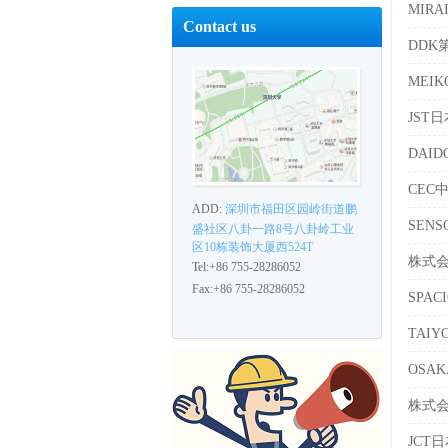
MIR
Contact us
DDK
MEI
JST
DAI
CEC
ADD:
深圳市福田区园岭街道鹏
SEN
盛社区八卦一路8号八卦岭工业
区10栋装饰大厦西524T
株式会
Tel:+86 755-28286052
Fax:+86 755-28286052
SPA
TAI
OSA
株式会
JCT