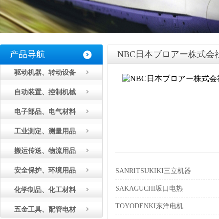
产品导航
NBC日本ブロアー株式会
驱动机器、转动设备
自动装置、控制机械
电子部品、电气材料
工业测定、测量用品
搬运传送、物流用品
安全保护、环境用品
SANRITSUKIKI三立机器
SAKAGUCHI坂口电热
化学制品、化工材料
TOYODENKI东洋电机
五金工具、配管电材