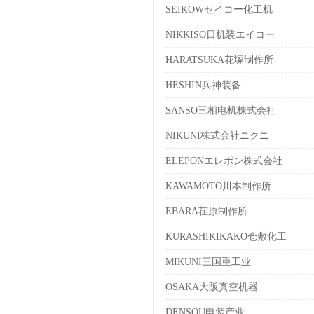
SEIKOWセイコー化工机
NIKKISO日机装エイコー
HARATSUKA花塚制作所
HESHIN兵神装备
SANSO三相电机株式会社
NIKUNI株式会社ニクニ
ELEPONエレポン株式会社
KAWAMOTO川本制作所
EBARA荏原制作所
KURASHIKIKAKO仓敷化工
MIKUNI三国重工业
OSAKA大阪真空机器
DENSOU电装产业