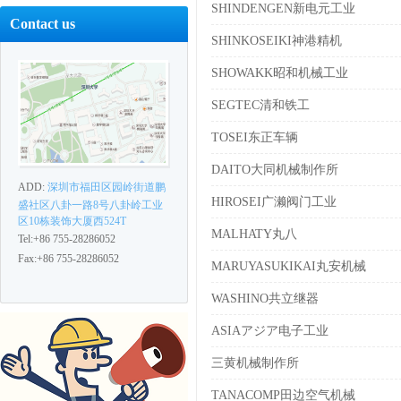
SHINDENGEN新电元工业
Contact us
SHINKOSEIKI神港精机
SHOWAKK昭和机械工业
SEGTEC清和铁工
TOSEI东正车辆
DAITO大同机械制作所
ADD:
深圳市福田区园岭街道鹏
HIROSEI广濑阀门工业
盛社区八卦一路8号八卦岭工业
区10栋装饰大厦西524T
MALHATY丸八
Tel:+86 755-28286052
Fax:+86 755-28286052
MARUYASUKIKAI丸安机械
WASHINO共立继器
ASIAアジア电子工业
三黄机械制作所
TANACOMP田边空气机械