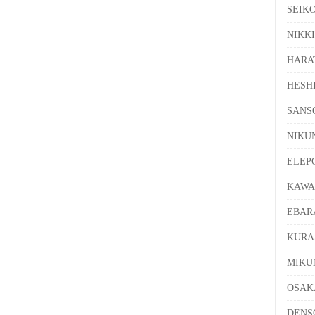
SEI
NIK
HAR
HES
SAN
NIK
ELE
KAW
EBA
KUR
MIK
OSA
DEN