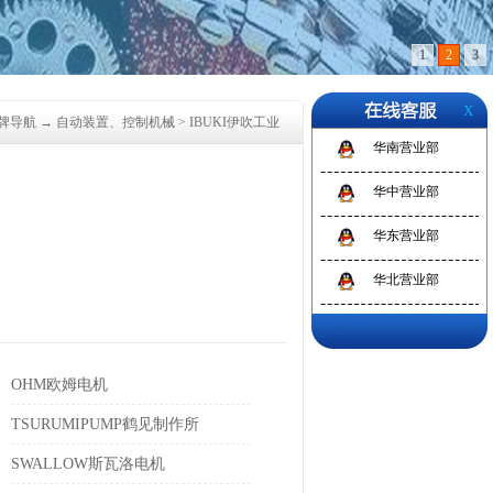
1
2
3
X
牌导航
→
自动装置、控制机械
>
IBUKI伊吹工业
华南营业部
华中营业部
华东营业部
华北营业部
OHM欧姆电机
TSURUMIPUMP鹤见制作所
SWALLOW斯瓦洛电机