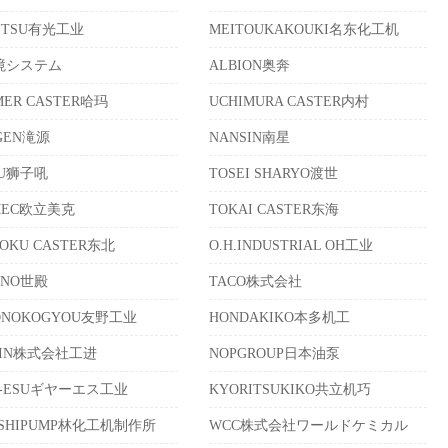
MITSU有光工业
MEITOUKAKOUKI名东化工机
境システム
ALBION奥奔
ER CASTER哈玛
UCHIMURA CASTER内村
GEN滝源
NANSIN南星
KU狮子吼
TOSEI SHARYO渡世
IMEC欧立美克
TOKAI CASTER东海
OKU CASTER东北
O.H.INDUSTRIAL OH工业
ONO世殿
TACO株式会社
ONOKOGYOU友野工业
HONDAKIKO本多机工
HIN株式会社工进
NOPGROUP日本油泵
R-ESUギヤーエス工业
KYORITSUKIKO共立机巧
ASHIPUMP林化工机制作所
WCC株式会社ワールドケミカル