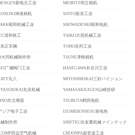
NDENGEN新电元工业
MEIRITZ明立精机
KOSEIKI神港精机
SINTO新东工业
WAKK昭和机械工业
SHOWADENKI昭和电机
TEC清和铁工
TAIKO大晃机械工业
EI东正车辆
TOHO东邦工业
TO大同机械制作所
TSUNE津根精机
OSEI广濑阀门工业
HASEGAWA长谷川工业
HATY丸八
MIYOSHIKIKAI三好パイジョン
UYASUKIKAI丸安机械
YAMASAKIGIGEN山崎技研
HINO共立继器
TSURUTA鹤田电机
Aアジア电子工业
IZUMIDENNESU泉电热
机械制作所
SHIFTEC住友重机械ァインテック
ACOMP田边空气机械
CHOONPA超音波工业