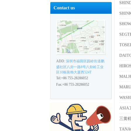
SHI
Contact us
SHIN
SHO
SEG
TOS
DAI
ADD:
深圳市福田区园岭街道鹏
HIR
盛社区八卦一路8号八卦岭工业
区10栋装饰大厦西524T
MAL
Tel:+86 755-28286052
Fax:+86 755-28286052
MAR
WAS
ASI
三黄
TAN