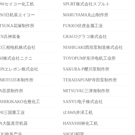
KOWセイコー化工机
SPURT株式会社スプルト
KISO日机装エイコー
MARUYAMA丸山制作所
ATSUKA花塚制作所
FUKKO伏虎金属工业
HIN兵神装备
GRACOグラコ株式会社
SO三相电机株式会社
NISHIGAKI西坦泵制造株式会社
UNI株式会社ニクニ
TOYOPUMP东洋电机工业所
PONエレポン株式会社
SAKURA-P樱川泵制作所
AMOTO川本制作所
TERADAPUMP寺田泵制作所
RA荏原制作所
MITSUVAC三津海制作所
ASHIKIKAKO仓敷化工
SANYU电子株式会社
UNI三国重工业
iZAWA井泽工机
KA大阪真空机器
HAYASHI林化工机
SOU电装产业
SHOEI昭荣