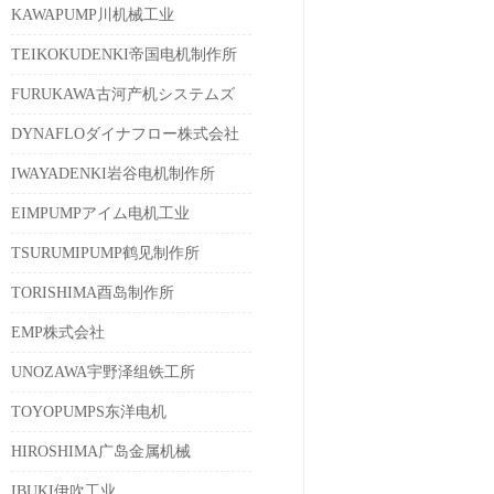
KAWAPUMP川机械工业
TEIKOKUDENKI帝国电机制作所
FURUKAWA古河产机システムズ
DYNAFLOダイナフロー株式会社
IWAYADENKI岩谷电机制作所
EIMPUMPアイム电机工业
TSURUMIPUMP鹤见制作所
TORISHIMA酉岛制作所
EMP株式会社
UNOZAWA宇野泽组铁工所
TOYOPUMPS东洋电机
HIROSHIMA广岛金属机械
IBUKI伊吹工业