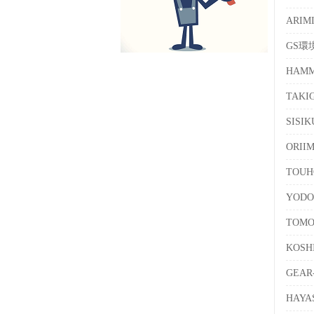
ARI
GS環
HAMM
TAKI
SISI
ORI
TOUH
YOD
TOM
KOS
GEA
HAY