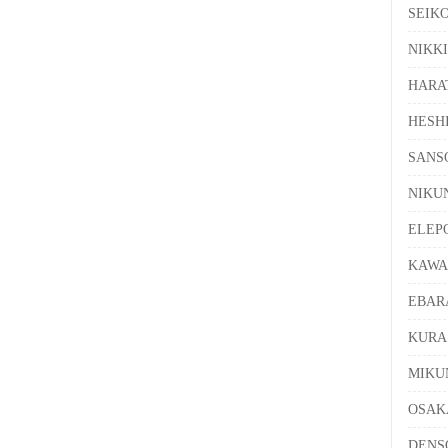
SEI
NIK
HAR
HES
SAN
NIK
ELE
KAW
EBA
KUR
MIK
OSA
DEN