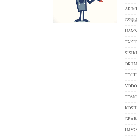
ARI
GS環
HAMM
TAKI
SISI
ORI
TOUH
YOD
TOM
KOS
GEA
HAY