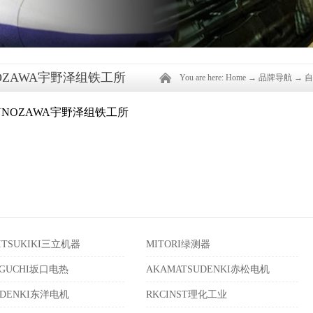
OZAWA宇野泽组铁工所
You are here:
Home
→
品牌导航
→
自
ITSUKIKI三立机器
MITORI绿测器
AGUCHI坂口电热
AKAMATSUDENKI赤松电机
ODENKI东洋电机
RKCINST理化工业