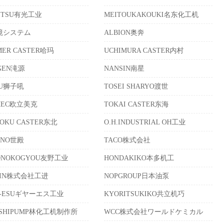
MITSU有光工业
MEITOUKAKOUKI名东化工机
境システム
ALBION奥奔
ER CASTER哈玛
UCHIMURA CASTER内村
GEN滝源
NANSIN南星
KU狮子吼
TOSEI SHARYO渡世
IMEC欧立美克
TOKAI CASTER东海
OKU CASTER东北
O.H.INDUSTRIAL OH工业
ONO世殿
TACO株式会社
ONOKOGYOU友野工业
HONDAKIKO本多机工
HIN株式会社工进
NOPGROUP日本油泵
R-ESUギヤーエス工业
KYORITSUKIKO共立机巧
ASHIPUMP林化工机制作所
WCC株式会社ワールドケミカル