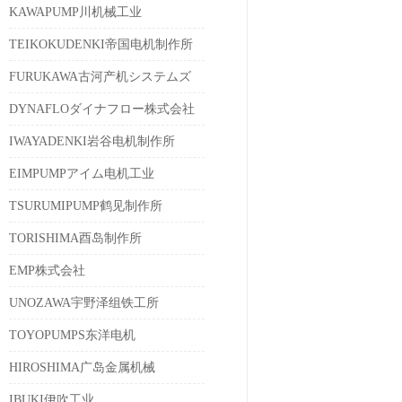
KAWAPUMP川机械工业
TEIKOKUDENKI帝国电机制作所
FURUKAWA古河产机システムズ
DYNAFLOダイナフロー株式会社
IWAYADENKI岩谷电机制作所
EIMPUMPアイム电机工业
TSURUMIPUMP鹤见制作所
TORISHIMA酉岛制作所
EMP株式会社
UNOZAWA宇野泽组铁工所
TOYOPUMPS东洋电机
HIROSHIMA广岛金属机械
IBUKI伊吹工业