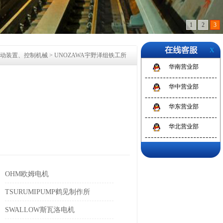
1
2
3
X
动装置、控制机械
>
UNOZAWA宇野泽组铁工所
华南营业部
华中营业部
华东营业部
华北营业部
OHM欧姆电机
TSURUMIPUMP鹤见制作所
SWALLOW斯瓦洛电机