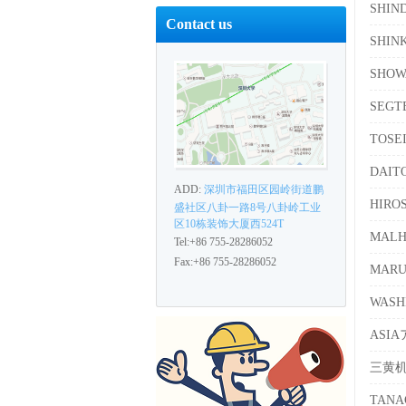
SHI
Contact us
SHIN
SHO
SEG
TOS
DAI
ADD:
深圳市福田区园岭街道鹏
HIR
盛社区八卦一路8号八卦岭工业
区10栋装饰大厦西524T
MAL
Tel:+86 755-28286052
Fax:+86 755-28286052
MAR
WAS
ASI
三黄
TAN