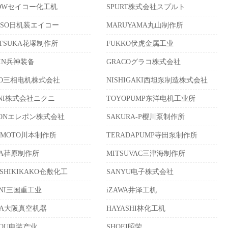
KOWセイコー化工机
SPURT株式会社スプルト
KISO日机装エイコー
MARUYAMA丸山制作所
ATSUKA花塚制作所
FUKKO伏虎金属工业
HIN兵神装备
GRACOグラコ株式会社
SO三相电机株式会社
NISHIGAKI西坦泵制造株式会社
UNI株式会社ニクニ
TOYOPUMP东洋电机工业所
PONエレポン株式会社
SAKURA-P樱川泵制作所
AMOTO川本制作所
TERADAPUMP寺田泵制作所
RA荏原制作所
MITSUVAC三津海制作所
ASHIKIKAKO仓敷化工
SANYU电子株式会社
UNI三国重工业
iZAWA井泽工机
KA大阪真空机器
HAYASHI林化工机
SOU电装产业
SHOEI昭荣