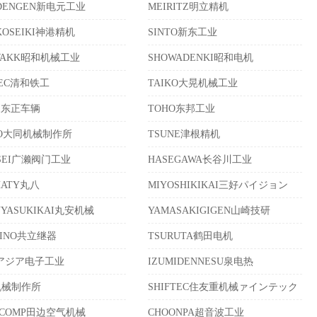
NDENGEN新电元工业
MEIRITZ明立精机
KOSEIKI神港精机
SINTO新东工业
WAKK昭和机械工业
SHOWADENKI昭和电机
TEC清和铁工
TAIKO大晃机械工业
EI东正车辆
TOHO东邦工业
TO大同机械制作所
TSUNE津根精机
OSEI广濑阀门工业
HASEGAWA长谷川工业
HATY丸八
MIYOSHIKIKAI三好パイジョン
UYASUKIKAI丸安机械
YAMASAKIGIGEN山崎技研
HINO共立继器
TSURUTA鹤田电机
Aアジア电子工业
IZUMIDENNESU泉电热
机械制作所
SHIFTEC住友重机械ァインテック
ACOMP田边空气机械
CHOONPA超音波工业